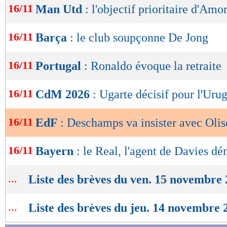
16/11
Man Utd
: l'objectif prioritaire d'Amo
de
lecture
16/11
Barça
: le club soupçonne De Jong
OK
16/11
Portugal
: Ronaldo évoque la retraite
16/11
CdM 2026
: Ugarte décisif pour l'Uru
16/11
EdF
: Deschamps va insister avec Olis
16/11
Bayern
: le Real, l'agent de Davies d
...
Liste des brèves du ven. 15 novembre
...
Liste des brèves du jeu. 14 novembre 