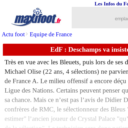
Les Infos du F
16/11
Barça
: Koundé agace Flick par ses re
emplac
16/11
EdF
: Mbappé, la surprise de Donna
>
Actu foot
Equipe de France
16/11
Lyon
: la DNCG, le tacle de Textor
EdF : Deschamps va insist
16/11
Real
: Valladolid veut Endrick en prêt
Très en vue avec les Bleuets, puis lors de se
16/11
EdF
: Zidane ? Souleymane Diawara d
Michael Olise (22 ans, 4 sélections) ne parvie
de France A. Le milieu offensif a encore déçu 
16/11
Lyon
: la promesse de Textor
Ligue des Nations. Certains peuvent penser que
sa chance. Mais ce n’est pas l’avis de Didier
16/11
Montpellier
: Nicollin flou sur son av
confrères de RMC, le sélectionneur des Bleus
16/11
Lyon
: Cherki sacrifié ? La réponse de
estimer" l’ancien joueur de Crystal Palace "qu