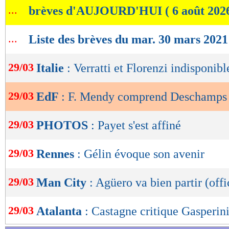
...
brèves d'AUJOURD'HUI ( 6 août 202
de
lecture
...
Liste des brèves du mar. 30 mars 2021
OK
29/03
Italie
: Verratti et Florenzi indisponibl
29/03
EdF
: F. Mendy comprend Deschamps
29/03
PHOTOS
: Payet s'est affiné
29/03
Rennes
: Gélin évoque son avenir
29/03
Man City
: Agüero va bien partir (offi
29/03
Atalanta
: Castagne critique Gasperin