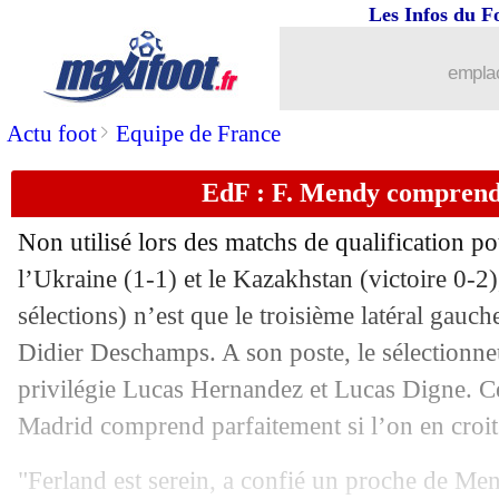
Les Infos du F
emplac
>
Actu foot
Equipe de France
EdF : F. Mendy compren
Non utilisé lors des matchs de qualification p
l’Ukraine (1-1) et le Kazakhstan (victoire 0-2
sélections) n’est que le troisième latéral gauch
Didier Deschamps. A son poste, le sélectionne
privilégie Lucas Hernandez et Lucas Digne. C
Madrid comprend parfaitement si l’on en croit
"Ferland est serein, a confié un proche de Me