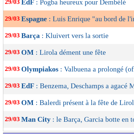
29/03
EdF
: Pogba heureux pour Dembélé
de
lecture
29/03
Espagne
: Luis Enrique "au bord de l'i
OK
29/03
Barça
: Kluivert vers la sortie
29/03
OM
: Lirola dément une fête
29/03
Olympiakos
: Valbuena a prolongé (of
29/03
EdF
: Benzema, Deschamps a agacé M
29/03
OM
: Balerdi présent à la fête de Liro
29/03
Man City
: le Barça, Garcia botte en 