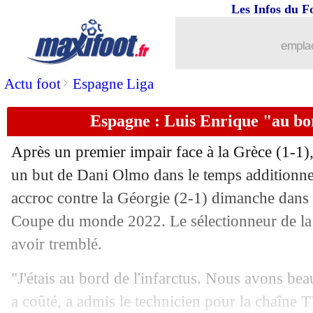
29/03
Atalanta
: Castagne critique Gasperin
Les Infos du F
29/03
VIDEO
: Salah agacé par les supporte
emplac
29/03
EdF
: Martial incertain pour la Bosnie
>
Actu foot
Espagne Liga
Espagne : Luis Enrique "au bor
29/03
Lyon
: Marcelo a prolongé
Après un premier impair face à la Grèce (1-1),
29/03
Lille
: Maignan suivi par 3 cadors !
un but de Dani Olmo dans le temps additionne
accroc contre la Géorgie (2-1) dimanche dans l
29/03
Tottenham
: la mise au point de Bale
Coupe du monde 2022. Le sélectionneur de la
29/03
PSG
: Bayern, ce sera "serré" pour Dr
avoir tremblé.
"J'étais au bord de l'infarctus. Nous avons be
29/03
Portugal
: Ronaldo garde le brassard
a coûté, a admis le technicien pour la chaîne