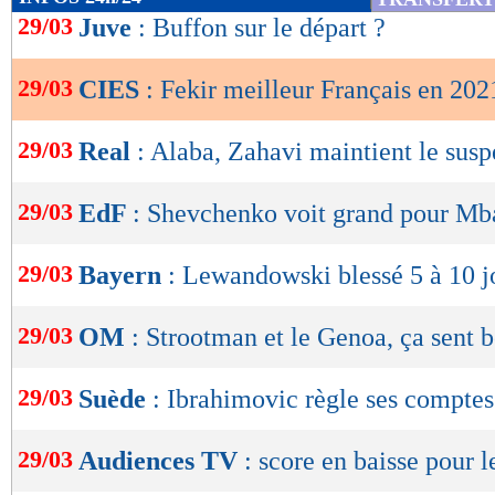
Les joueurs du Big Five les plus performan
de
29/03
Juve
: Buffon sur le départ ?
lecture
29/03
CIES
: Fekir meilleur Français en 202
OK
29/03
Real
: Alaba, Zahavi maintient le sus
29/03
EdF
: Shevchenko voit grand pour M
29/03
Bayern
: Lewandowski blessé 5 à 10 j
29/03
OM
: Strootman et le Genoa, ça sent b
29/03
Suède
: Ibrahimovic règle ses comptes
29/03
Audiences TV
: score en baisse pour l