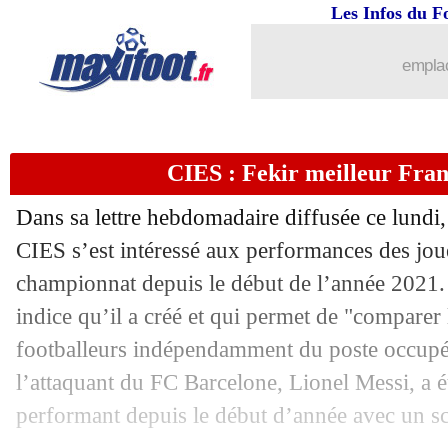
Les Infos du F
29/03
Algérie
: le coup de gueule de Benlam
emplac
29/03
PSG
: Pochettino, Bakker frustré...
29/03
Tottenham
: son avenir, Defoe consei
CIES : Fekir meilleur Fran
29/03
Leipzig
: Liverpool, Konaté répond a
Dans sa lettre hebdomadaire diffusée ce lundi,
29/03
Géorgie
: la déception de Sagnol
CIES s’est intéressé aux performances des jou
championnat depuis le début de l’année 2021.
29/03
CdM 2022
: le boycott ? Trop tard p
indice qu’il a créé et qui permet de "comparer
footballeurs indépendamment du poste occupé
29/03
EdF
: Pogba heureux pour Dembélé
l’attaquant du FC Barcelone, Lionel Messi, a ét
performant depuis le début d’année avec un sc
29/03
Espagne
: Luis Enrique "au bord de l'i