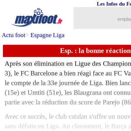
Les Infos du F
14/04
Ang.
: City se console face à Tottenh
emplac
14/04
Juve
: Buffon ne regrette pas ses prop
>
Actu foot
Espagne Liga
14/04
L1
: Strasbourg 0-1 St Etienne (fini)
Esp. : la bonne réactio
14/04
L1
: Nantes 1-1 Dijon (fini)
Après son élimination en Ligue des Champions
14/04
L1
: Lille 2-2 Guingamp (fini)
3), le FC Barcelone a bien réagi face au FC V
le compte de la 33e journée de Liga. Bien lan
14/04
L1
: Rennes 1-2 Metz (fini)
(15e) et Umtiti (51e), les Blaugrana ont connu 
partie avec la réduction du score de Parejo (86
14/04
Ang.
: Salah et Liverpool enchaînent !
Avec ce succès, le club catalan s'offre un no
14/04
All.
: le Bayern déroule 5-1 !
sans défaite en Liga. Au classement, le Barça 