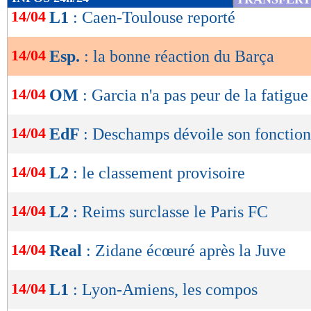
de
14/04
L1
: Caen-Toulouse reporté
lecture
14/04
Esp.
: la bonne réaction du Barça
OK
14/04
OM
: Garcia n'a pas peur de la fatigue
14/04
EdF
: Deschamps dévoile son fonctio
14/04
L2
: le classement provisoire
14/04
L2
: Reims surclasse le Paris FC
14/04
Real
: Zidane écœuré après la Juve
14/04
L1
: Lyon-Amiens, les compos