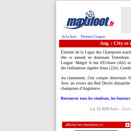
Actu foot
Premier League
>
Ang. : City se
Éliminé de la Ligue des Champions mardi 
tête ce samedi en dominant Tottenham 
League. Malgré le but d'Eriksen (42e) ava
des réalisations signées Jesus (22e), Gundo
Au classement, City compte désormais 16
Avec un revers des Red Devils dimanche 
champions d'Angleterre.
Retrouvez tous les résultats, les buteu
Lu 11.829 fois
- Dami
afficher les réactions (+)