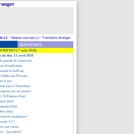
tranger
de L1
-
Tableau mercato L1
-
Transferts étranger
TRANSFERTS
OURD'HUI ( 7 août 2026)
es du dim. 15 avril 2018
 de gueule de Lamouchi
pas d'explication...
connait le hold-up
n'oublie pas l'Europe
ue le pas
nsole face à Tottenham
regrette pas ses propos
-1 St Etienne (fini)
ijon (fini)
ingamp (fini)
etz (fini)
iverpool enchaînent !
éroule 5-1 !
ure son retour
ner - "pas photo"