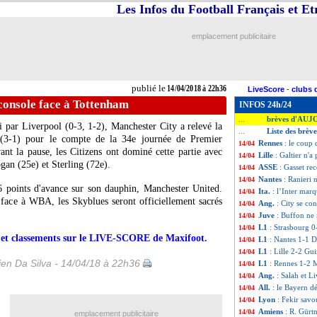
Les Infos du Football Français et E
emplacement publicitaire
publié le
14/04/2018 à 22h36
LiveScore
-
clubs 
 console face à Tottenham
INFOS 24h/24
brèves d'AUJ
...
par Liverpool (0-3, 1-2), Manchester City a relevé la
Liste des brèv
...
(3-1) pour le compte de la 34e journée de Premier
Rennes
: le coup
14/04
nt la pause, les Citizens ont dominé cette partie avec
Lille
: Galtier n'a 
14/04
gan (25e) et Sterling (72e).
ASSE
: Gasset re
14/04
Nantes
: Ranieri 
14/04
 points d'avance sur son dauphin, Manchester United.
Ita.
: l’Inter marq
14/04
face à WBA, les Skyblues seront officiellement sacrés
Ang.
: City se co
14/04
Juve
: Buffon ne 
14/04
L1
: Strasbourg 0
14/04
rs et classements sur le LIVE-SCORE de Maxifoot.
L1
: Nantes 1-1 D
14/04
L1
: Lille 2-2 Gu
14/04
en Da Silva - 14/04/18 à 22h36
L1
: Rennes 1-2 M
14/04
Ang.
: Salah et L
14/04
All.
: le Bayern d
14/04
Lyon
: Fekir savo
14/04
Amiens
: R. Gürt
14/04
emplacement publicitaire