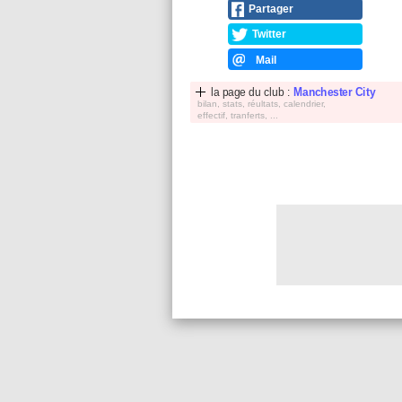
Partager
Twitter
Mail
la page du club :
Manchester City
bilan, stats, réultats, calendrier,
effectif, tranferts, ...