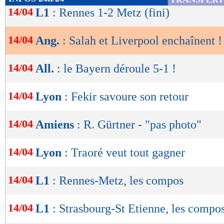
de
14/04
L1
: Rennes 1-2 Metz (fini)
lecture
14/04
Ang.
: Salah et Liverpool enchaînent !
OK
14/04
All.
: le Bayern déroule 5-1 !
14/04
Lyon
: Fekir savoure son retour
14/04
Amiens
: R. Gürtner - "pas photo"
14/04
Lyon
: Traoré veut tout gagner
14/04
L1
: Rennes-Metz, les compos
14/04
L1
: Strasbourg-St Etienne, les compo