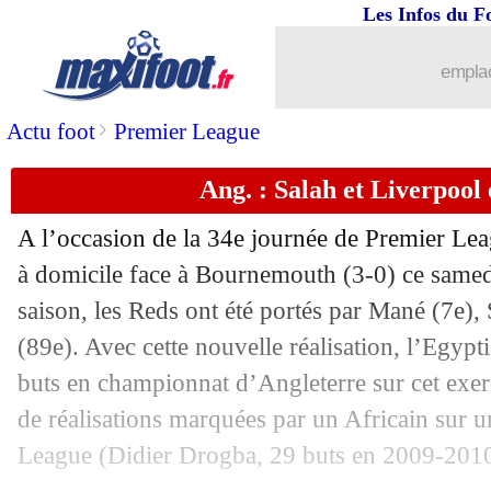
Les Infos du F
emplac
>
Actu foot
Premier League
Ang. : Salah et Liverpool 
A l’occasion de la 34e journée de Premier Lea
...
brèves d'AUJOURD'HUI ( 9 août 202
à domicile face à Bournemouth (3-0) ce same
saison, les Reds ont été portés par Mané (7e),
...
Liste des brèves du dim. 15 avril 2018
(89e). Avec cette nouvelle réalisation, l’Egypt
buts en championnat d’Angleterre sur cet exer
14/04
Rennes
: le coup de gueule de Lamou
de réalisations marquées par un Africain sur 
League (Didier Drogba, 29 buts en 2009-2010
14/04
Lille
: Galtier n'a pas d'explication...