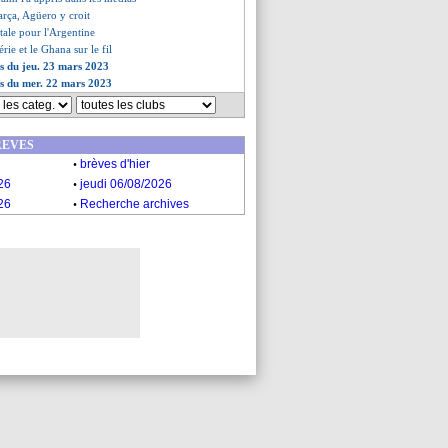
arça, Agüero y croit
totale pour l'Argentine
gérie et le Ghana sur le fil
es du jeu. 23 mars 2023
es du mer. 22 mars 2023
REVES
.
brèves d'hier
.
26
jeudi 06/08/2026
.
26
Recherche archives