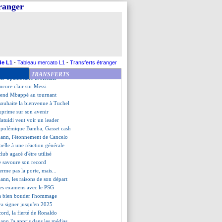
 devenir un leader
tranger
ique sa transformation
tiis clair pour Spalletti
garde de bons souvenirs
e ère, Matuidi pas inquiet
er et les progrès d'I. Touré
our l'après-Ancelotti ?
ord attend les nouveaux patrons
de L1
-
Tableau mercato L1
-
Transferts étranger
mann, l'hommage de Kimmich
TRANSFERTS
latte Upamecano et Konaté
ncore clair sur Messi
ttend Mbappé au tournant
souhaite la bienvenue à Tuchel
xprime sur son avenir
tuidi veut voir un leader
a polémique Bamba, Gasset cash
ann, l'étonnement de Cancelo
pelle à une réaction générale
club agacé d'être utilisé
e savoure son record
erme pas la porte, mais...
ann, les raisons de son départ
 des examens avec le PSG
a bien bouder l'hommage
va signer jusqu'en 2025
cord, la fierté de Ronaldo
ann l'a appris dans les médias