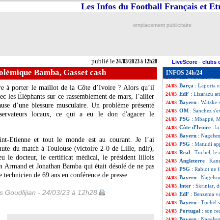
EdF
: Rabiot veut
24/03
Les Infos du Football Français et E
OM
: Ünder expl
24/03
Naples
: De Lauren
24/03
emplacement publicitaire
Tigres
: Thauvin 
24/03
EdF
: une nouvell
24/03
Auxerre
: Pélissi
24/03
Real
: 2 favoris p
24/03
publié le
24/03/2023 à 12h28
Man Utd
: Rashf
24/03
LiveScore
-
clubs 
Bayern
: Nagels
24/03
 polémique Bamba, Gasset cash
INFOS 24h/24
EdF
: Desailly f
24/03
Barça
: Laporta e
24/03
e à porter le maillot de la Côte d’Ivoire ? Alors qu’il
EdF
: Lizarazu a
24/03
ec les Éléphants sur ce rassemblement de mars, l’ailier
Bayern
: Watzke 
24/03
cause d’une blessure musculaire. Un problème présenté
OM
: Sanchez s'e
24/03
servateurs locaux, ce qui a eu le don d'agacer le
PSG
: Mbappé, Ma
24/03
Côte d'Ivoire
: l
24/03
Bayern
: Nagelsm
24/03
int-Etienne et tout le monde est au courant. Je l’ai
PSG
: Matuidi ap
24/03
nute du match à Toulouse (victoire 2-0 de Lille, ndlr),
Real
: Tuchel, le 
24/03
eu le docteur, le certificat médical, le président lillois
Angleterre
: Kan
24/03
ain Armand et Jonathan Bamba qui était désolé de ne pas
PSG
: Rabiot ne f
24/03
le technicien de 69 ans en conférence de presse.
Bayern
: Nagelsm
24/03
Inter
: Skriniar,
24/03
is Goudlijian - 24/03/23 à 12h28
EdF
: Benzema v
24/03
Bayern
: Tuchel 
24/03
Portugal
: son re
24/03
Bayern
: Nagelsm
24/03