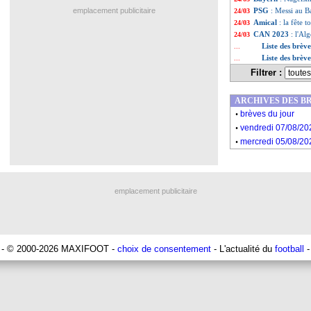
emplacement publicitaire
PSG
: Messi au B
24/03
Amical
: la fête 
24/03
CAN 2023
: l'Al
24/03
Liste des brèv
...
Liste des brèv
...
Filtrer :
ARCHIVES DES B
.
brèves du jour
.
vendredi 07/08/20
.
mercredi 05/08/20
emplacement publicitaire
- © 2000-2026 MAXIFOOT -
choix de consentement
- L'actualité du
football
-