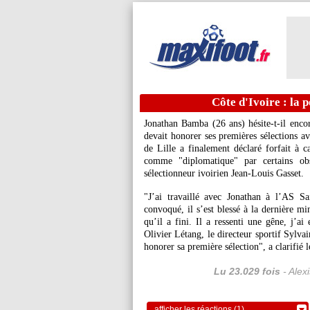
Côte d'Ivoire : la
Jonathan Bamba (26 ans) hésite-t-il encor
devait honorer ses premières sélections av
de Lille a finalement déclaré forfait à 
comme "diplomatique" par certains ob
sélectionneur ivoirien Jean-Louis Gasset.
"J’ai travaillé avec Jonathan à l’AS Sa
convoqué, il s’est blessé à la dernière mi
qu’il a fini. Il a ressenti une gêne, j’ai 
Olivier Létang, le directeur sportif Sylv
honorer sa première sélection", a clarifié 
Lu 23.029 fois
- Alex
afficher les réactions (1)