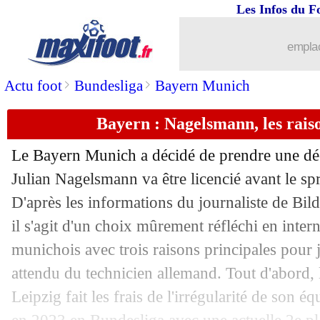
Les Infos du F
24/03
EdF
: une nouvelle ère, Matuidi pas in
emplac
24/03
Auxerre
: Pélissier et les progrès d'I. 
>
>
Actu foot
Bundesliga
Bayern Munich
24/03
Real
: 2 favoris pour l'après-Ancelotti 
Bayern : Nagelsmann, les rais
24/03
Man Utd
: Rashford attend les nouvea
Le Bayern Munich a décidé de prendre une déci
24/03
Bayern
: Nagelsmann, l'hommage de
Julian Nagelsmann va être licencié avant le spri
D'après les informations du journaliste de Bild
24/03
EdF
: Desailly flatte Upamecano et K
il s'agit d'un choix mûrement réfléchi en intern
munichois avec trois raisons principales pour j
24/03
Barça
: Laporta encore clair sur Messi
attendu du technicien allemand. Tout d'abord,
Leipzig fait les frais de l'irrégularité de son é
24/03
EdF
: Lizarazu attend Mbappé au tour