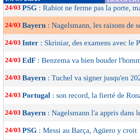
de
24/03
PSG
: Rabiot ne ferme pas la porte, ma
lecture
24/03
Bayern
: Nagelsmann, les raisons de s
OK
24/03
Inter
: Skriniar, des examens avec le
24/03
EdF
: Benzema va bien bouder l'hom
24/03
Bayern
: Tuchel va signer jusqu'en 20
24/03
Portugal
: son record, la fierté de Ro
24/03
Bayern
: Nagelsmann l'a appris dans 
24/03
PSG
: Messi au Barça, Agüero y croit