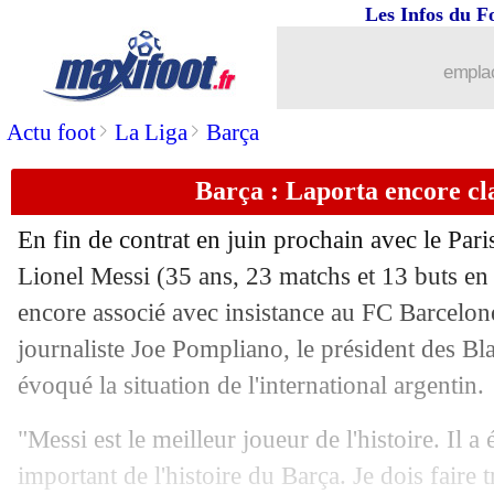
Les Infos du F
24/03
Bayern
: Nagelsmann va toucher un g
emplac
24/03
PSG
: le démenti de Skriniar
>
>
Actu foot
La Liga
Barça
24/03
PSG
: un rachat de Malaga ? Al-Khela
Barça : Laporta encore cl
24/03
Bayern
: le club s'explique pour Nag
En fin de contrat en juin prochain avec le Pari
24/03
Bayern
: Tuchel remplace Nagelsmann 
Lionel Messi (35 ans, 23 matchs et 13 buts en 
encore associé avec insistance au FC Barcelon
24/03
EdF
: Mbappé capitaine, Thauvin vali
journaliste Joe Pompliano, le président des B
évoqué la situation de l'international argentin.
24/03
Real
: le Barça a raté Özil à cause de
"Messi est le meilleur joueur de l'histoire. Il a 
24/03
EdF
: Rabiot veut devenir un leader
important de l'histoire du Barça. Je dois faire t