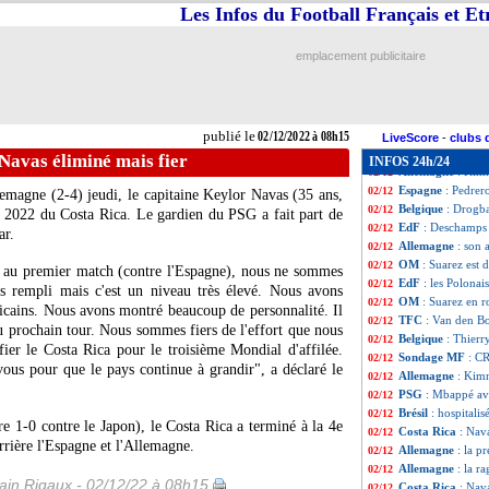
PHOTO
: Bento 
02/12
Les Infos du Football Français et E
Newcastle
: Almir
02/12
Belgique
: Meuni
02/12
emplacement publicitaire
EdF
: Griezmann 
02/12
Allemagne
: la r
02/12
Real
: Mbappé, la
02/12
CdM
: Ghana-Uru
02/12
publié le
02/12/2022 à 08h15
CdM
: Corée du 
02/12
LiveScore
-
clubs 
VIDEO
: quand 
02/12
Navas éliminé mais fier
INFOS 24h/24
Allemagne
: Kim
02/12
Espagne
: Pedrer
02/12
llemagne (2-4) jeudi, le capitaine Keylor Navas (35 ans,
Belgique
: Drogb
02/12
 2022 du Costa Rica. Le gardien du PSG a fait part de
EdF
: Deschamps 
02/12
ar.
Allemagne
: son 
02/12
OM
: Suarez est 
02/12
-0 au premier match (contre l'Espagne), nous ne sommes
EdF
: les Polonai
02/12
pas rempli mais c'est un niveau très élevé. Nous avons
OM
: Suarez en r
02/12
ricains. Nous avons montré beaucoup de personnalité. Il
TFC
: Van den 
02/12
 prochain tour. Nous sommes fiers de l'effort que nous
Belgique
: Thierr
02/12
ifier le Costa Rica pour le troisième Mondial d'affilée.
Sondage MF
: CR
02/12
ous pour que le pays continue à grandir", a déclaré le
Allemagne
: Kimm
02/12
PSG
: Mbappé av
02/12
Brésil
: hospitali
02/12
re 1-0 contre le Japon), le Costa Rica a terminé à la 4e
Costa Rica
: Nav
02/12
rrière l'Espagne et l'Allemagne.
Allemagne
: la p
02/12
Allemagne
: la r
02/12
in Rigaux - 02/12/22 à 08h15
Costa Rica
: Nav
02/12