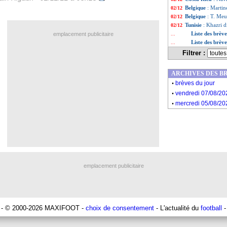
Belgique
: Martin
02/12
Belgique
: T. Me
02/12
Tunisie
: Khazri di
02/12
Liste des brèv
emplacement publicitaire
...
Liste des brèv
...
Filtrer :
ARCHIVES DES B
.
brèves du jour
.
vendredi 07/08/20
.
mercredi 05/08/20
emplacement publicitaire
- © 2000-2026 MAXIFOOT -
choix de consentement
- L'actualité du
football
-