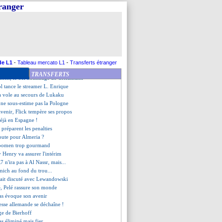
repris par un fan
tranger
on, les excuses de Grealish
er rend hommage à Martinez
et son entente avec Mbappé
éaction du président de la fédé
 presse espagnole continue...
guay, les compos
Sud-Portugal, les compos
de L1
-
Tableau mercato L1
-
Transferts étranger
la TV qatarienne moque l'Allemagne
TRANSFERTS
mich, le bel hommage de Griezmann
ol tance le streamer L. Enrique
a vole au secours de Lukaku
ne sous-estime pas la Pologne
avenir, Flick tempère ses propos
déjà en Espagne !
s préparent les penalties
oute pour Almeria ?
Boomen trop gourmand
y Henry va assurer l'intérim
7 n'ira pas à Al Nassr, mais...
ich au fond du trou...
ait discuté avec Lewandowski
sé, Pelé rassure son monde
as évoque son avenir
resse allemande se déchaîne !
age de Bierhoff
as éliminé mais fier