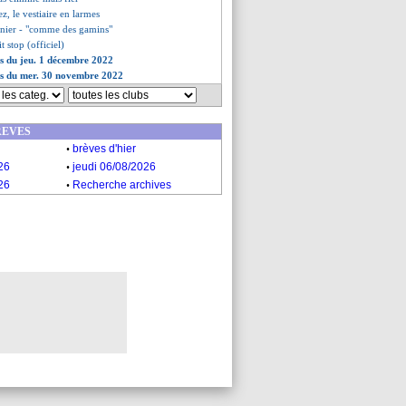
ez, le vestiaire en larmes
unier - "comme des gamins"
t stop (officiel)
es du jeu. 1 décembre 2022
es du mer. 30 novembre 2022
REVES
.
brèves d'hier
.
26
jeudi 06/08/2026
.
26
Recherche archives