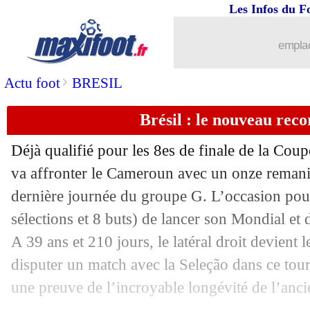
Les Infos du F
02/12
Uruguay
: Suarez s'en prend à la FIFA
emplac
02/12
Suisse
: Embolo voulait dépasser le Br
>
Actu foot
BRESIL
02/12
Ghana
: le sélectionneur quitte son po
Brésil : le nouveau reco
02/12
Déjà qualifié pour les 8es de finale de la Cou
PHOTO
: l'étonnante célébration de V
va affronter le Cameroun avec un onze remanié
02/12
Brésil
: Fabinho veut retenir la leçon
dernière journée du groupe G. L’occasion pou
sélections et 8 buts) de lancer son Mondial et
02/12
CdM
: aucun parcours sans faute !
A 39 ans et 210 jours, le latéral droit devient l
disputer un match avec la Seleção dans ce tou
02/12
Cameroun
: éliminé, Epassy reste fier
une preuve de l’incroyable longévité de l’anci
02/12
CdM
: le tableau complet des 8es !