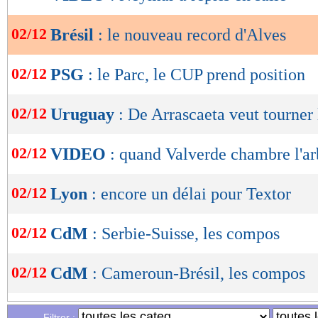
de
lecture
02/12
Brésil
: le nouveau record d'Alves
OK
02/12
PSG
: le Parc, le CUP prend position
02/12
Uruguay
: De Arrascaeta veut tourner
02/12
VIDEO
: quand Valverde chambre l'arb
02/12
Lyon
: encore un délai pour Textor
02/12
CdM
: Serbie-Suisse, les compos
02/12
CdM
: Cameroun-Brésil, les compos
02/12
CdM
: le tableau provisoire des 8es !
Filtrer :