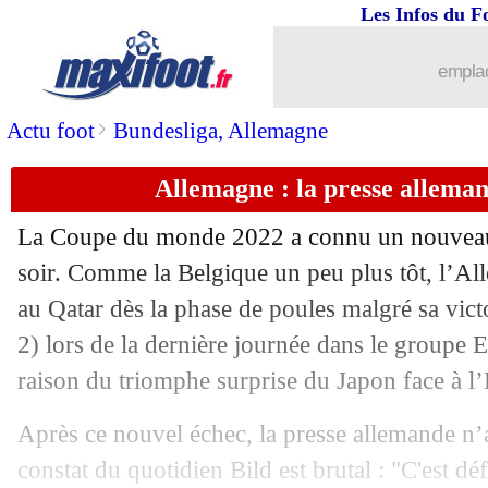
02/12
CdM
: Corée du Sud-Portugal, les co
Les Infos du F
02/12
VIDEO
: quand la TV qatarienne moq
emplac
02/12
Allemagne
: Kimmich, le bel homma
>
Actu foot
Bundesliga, Allemagne
Allemagne : la presse alleman
02/12
Espagne
: Pedrerol tance le streamer 
La Coupe du monde 2022 a connu un nouveau 
02/12
Belgique
: Drogba vole au secours de
soir. Comme la Belgique un peu plus tôt, l’All
au Qatar dès la phase de poules malgré sa victo
02/12
EdF
: Deschamps ne sous-estime pas l
2) lors de la dernière journée dans le groupe 
02/12
Allemagne
: son avenir, Flick tempère
raison du triomphe surprise du Japon face à l
Après ce nouvel échec, la presse allemande n’
02/12
OM
: Suarez est déjà en Espagne !
constat du quotidien Bild est brutal : "C'est dé