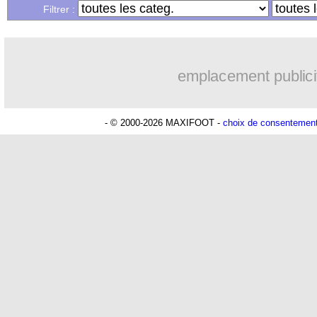
...
Liste des brèves du mer. 30 novembre
Filtrer :
emplacement publici
- © 2000-2026 MAXIFOOT -
choix de consentemen