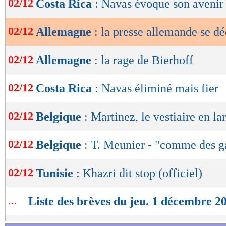
02/12
Costa Rica
: Navas évoque son avenir
de
Lu 30.506 fois
- Romain Rigaux -
lecture
02/12
Allemagne
: la presse allemande se dé
OK
02/12
Allemagne
: la rage de Bierhoff
02/12
Costa Rica
: Navas éliminé mais fier
02/12
Belgique
: Martinez, le vestiaire en l
02/12
Belgique
: T. Meunier - "comme des 
02/12
Tunisie
: Khazri dit stop (officiel)
...
Liste des brèves du jeu. 1 décembre 2