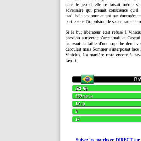
dans le jeu et elle se faisait même sé
adversaire qui prenait conscience qu'i
traduisait pas pour autant par énormément
partie sous l'impulsion de ses entrants c
Si le but libérateur était refusé à Vinici
pression auriverde s'accentuait et Casem
trouvant la faille d'une superbe demi-vo
déroulait mais Sommer s'interposait face 
Vinicius. La manière reste encore à trav
favori.
Bré
54 %
550
(88 %)
13
(5)
8
17
Suivez les matchs en DIRECT sur le