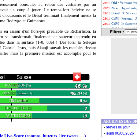
OM
: Veretout év
28/11
rieusement bousculer au retour des vestiaires par un
Nice
: Digard intèg
28/11
l avait un coup à jouer. Le temps-fort helvète ne se
Brésil
: T. Silva 
28/11
 d'occasions et le Brésil terminait finalement mieux la
CdM
: Portugal-
28/11
omme Rodrygo et Guimaraes.
CdM
: le classem
28/11
CdM
: Brésil 1-0 
28/11
us en raison d'un hors-jeu préalable de Richarlison, la
Filtrer :
EdF
: 7 ou 8 chan
28/11
iro se transformait finalement en sauveur inattendu en
Lyon
: rentrée mu
28/11
lée dans la surface (1-0, 83e) ! Dès lors, la Seleção
Allemagne
: 35%,
28/11
à Gabriel Jesus, puis Akanji sauvait les meubles devant
Croatie
: l'immen
28/11
ailler mais la première mission est accomplie pour le
Serbie
: la grosse
28/11
Cameroun
: Song
28/11
Argentine
: Messi
28/11
CdM
: le classem
28/11
CdM
: Corée du 
28/11
sil
Suisse
-
CdM
: Brésil-Sui
28/11
46 %
POSSESSION
(%)
Cameroun
: Abou
28/11
Audience TV
: E
28/11
PASSES
482
(réussies %)
(84 %)
Chelsea
: accord
28/11
TIRS
6
(cadrés)
(0)
CdM 2022
: Xavi
28/11
Belgique
: dans le
28/11
CORNERS JOUES
3
CdM
: Aboubakar
28/11
FAUTES SUBIES
10
Serbie
: Pavlovic
28/11
ARCHIVES DES B
CdM
: Corée du 
28/11
.
brèves du jour
CdM
: Cameroun 3
28/11
.
Cameroun
: Onan
28/11
jeudi 06/08/2026
 Live-Score (compos, buteurs, live tweets, ...)