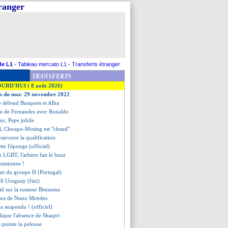
tranger
de L1
-
Tableau mercato L1
-
Transferts étranger
TRANSFERTS
OURD'HUI ( 8 août 2026)
ves du mar. 29 novembre 2022
e défend Busquets et Alba
sse de Fernandes avec Ronaldo
our, Pepe jubile
il, Choupo-Moting est "chaud"
 savoure la qualification
ette l'éponge (officiel)
u LGBT, l'arbitre fait le buzz
missionne !
ent du groupe H (Portugal)
-0 Uruguay (fini)
oid sur la rumeur Benzema
rmes de Nuno Mendes
a suspendu ! (officiel)
lique l'absence de Shaqiri
 pointe la pelouse