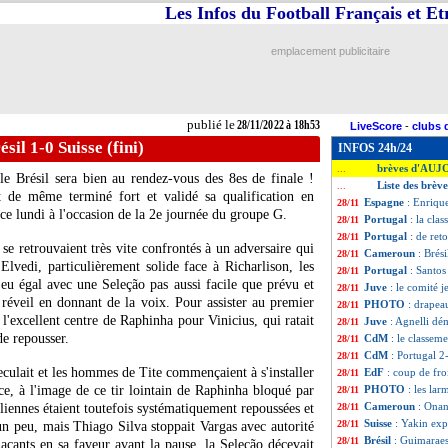
Les Infos du Football Français et E
emplacement publicitaire
publié le
28/11/2022 à 18h53
LiveScore
-
clubs 
sil 1-0 Suisse (fini)
INFOS 24h/24
brèves d'AUJ
...
e Brésil sera bien au rendez-vous des 8es de finale !
Liste des brè
...
t de même terminé fort et validé sa qualification en
Espagne
: Enriqu
28/11
) ce lundi à l'occasion de la 2e journée du groupe G.
Portugal
: la cla
28/11
Portugal
: de ret
28/11
e retrouvaient très vite confrontés à un adversaire qui
Cameroun
: Brés
28/11
'Elvedi, particulièrement solide face à Richarlison, les
Portugal
: Santos
28/11
jeu égal avec une Seleção pas aussi facile que prévu et
Juve
: le comité j
28/11
 réveil en donnant de la voix. Pour assister au premier
PHOTO
: drapea
28/11
t l'excellent centre de Raphinha pour Vinicius, qui ratait
Juve
: Agnelli dé
28/11
de repousser.
CdM
: le classem
28/11
CdM
: Portugal 2
28/11
culait et les hommes de Tite commençaient à s'installer
EdF
: coup de fr
28/11
e, à l'image de ce tir lointain de Raphinha bloqué par
PHOTO
: les la
28/11
Cameroun
: Onan
liennes étaient toutefois systématiquement repoussées et
28/11
Suisse
: Yakin exp
28/11
 un peu, mais Thiago Silva stoppait Vargas avec autorité
Brésil
: Guimaraes
28/11
çants en sa faveur avant la pause, la Seleção décevait