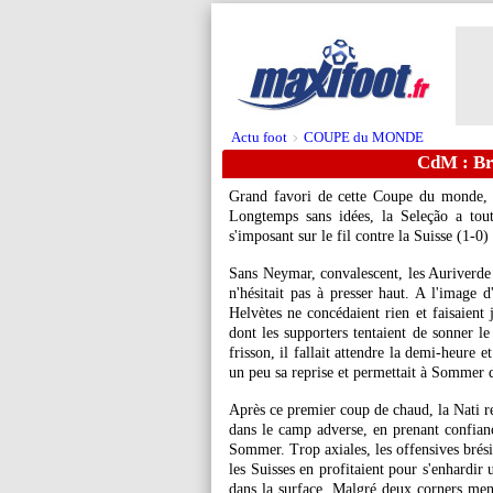
Actu foot
COUPE du MONDE
>
CdM : Bré
Grand favori de cette Coupe du monde, l
Longtemps sans idées, la Seleção a tou
s'imposant sur le fil contre la Suisse (1-0
Sans Neymar, convalescent, les Auriverde s
n'hésitait pas à presser haut. A l'image d
Helvètes ne concédaient rien et faisaient 
dont les supporters tentaient de sonner le
frisson, il fallait attendre la demi-heure e
un peu sa reprise et permettait à Sommer 
Après ce premier coup de chaud, la Nati re
dans le camp adverse, en prenant confianc
Sommer. Trop axiales, les offensives brési
les Suisses en profitaient pour s'enhardir
dans la surface. Malgré deux corners mena