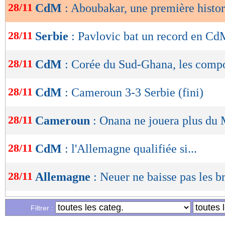
28/11
CdM
: Aboubakar, une première histo
OK
28/11
Serbie
: Pavlovic bat un record en Cd
28/11
CdM
: Corée du Sud-Ghana, les comp
28/11
CdM
: Cameroun 3-3 Serbie (fini)
28/11
Cameroun
: Onana ne jouera plus du 
28/11
CdM
: l'Allemagne qualifiée si...
28/11
Allemagne
: Neuer ne baisse pas les b
28/11
Argentine
: Emiliano Martinez a parlé
Filtrer :