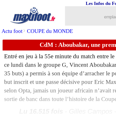
28/11
CdM
: Brésil 1-0 Suisse (fini)
Les Infos du F
emplac
28/11
EdF
: 7 ou 8 changements contre la Tu
>
Actu foot
COUPE du MONDE
28/11
Lyon
: rentrée musclée pour les Gones
CdM : Aboubakar, une premi
28/11
Allemagne
: 35%, première historique
Entré en jeu à la 55e minute du match entre le
28/11
Croatie
: l'immense fierté de Kramari
ce lundi dans le groupe G, Vincent Aboubakar 
35 buts) a permis à son équipe d’arracher le po
28/11
Serbie
: la grosse déception de Stojko
but inscrit et une passe décisive pour Eric 
selon Opta, jamais un joueur africain n’avait r
28/11
Cameroun
: Song y croit contre le Bré
sortie de banc dans toute l’histoire de la Co
28/11
Argentine
: Messi menacé par... Cane
Lu 16.515 fois
- Gilles Campos -