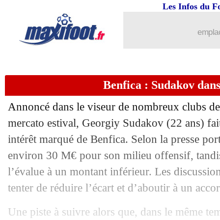
27/08
Lille
: le club donne des nouvelles d
Les Infos du F
27/08
Bayern
: le PSG rêve d'Olise
emplac
27/08
Monaco
: Magassa, plutôt vers Francfo
Benfica : Sudakov dans
27/08
Hoffenheim
: Orban prêté au Hellas (o
Annoncé dans le viseur de nombreux clubs de
27/08
PSG
: accord avec la Real Sociedad p
mercato estival, Georgiy Sudakov (22 ans) fai
intérêt marqué de Benfica. Selon la presse por
27/08
Juve
: Tiago Djalo rejoint Besiktas (of
environ 30 M€ pour son milieu offensif, tandis
27/08
OM
: Traoré arrive pour 7 M€ !
l’évalue à un montant inférieur. Les discussio
tenter de réduire l’écart et d’aboutir à un acco
27/08
Lyon
: une offre de Villarreal pour M
Une piste à suivre alors que, dans le même te