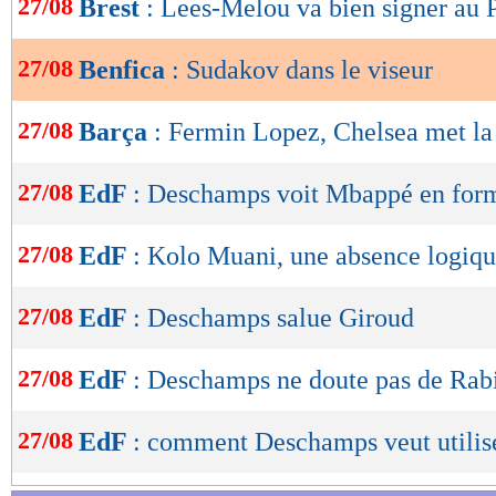
27/08
Brest
: Lees-Melou va bien signer au 
de
lecture
27/08
Benfica
: Sudakov dans le viseur
OK
27/08
Barça
: Fermin Lopez, Chelsea met la
27/08
EdF
: Deschamps voit Mbappé en for
27/08
EdF
: Kolo Muani, une absence logiq
27/08
EdF
: Deschamps salue Giroud
27/08
EdF
: Deschamps ne doute pas de Rab
27/08
EdF
: comment Deschamps veut utilis