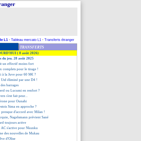
tranger
de L1
-
Tableau mercato L1
-
Transferts étranger
TRANSFERTS
OURD'HUI ( 8 août 2026)
es du jeu. 28 août 2025
t un effectif moins fort
x complets pour le tirage !
i à la Juve pour 60 M€ ?
 Utd éliminé par une D4 !
s des barrages
erd ou Lucumi en renfort ?
ern s'est fait peur...
Gérone pour Ounahi
restois Sima en approche ?
 presque d'accord avec Milan !
urquie, Nagelsmann prévient Sané
vard toujours active
an AC s'active pour Nkunku
nne des nouvelles de Mukau
êve d'Olise