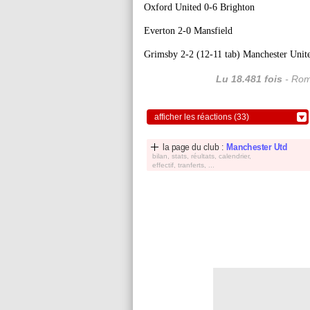
Oxford United 0-6 Brighton
Everton 2-0 Mansfield
Grimsby 2-2 (12-11 tab) Manchester Unit
Lu 18.481 fois
- Rom
afficher les réactions (33)
la page du club :
Manchester Utd
bilan, stats, réultats, calendrier,
effectif, tranferts, ...