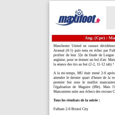
Ang. (Cpe) : Ma
Manchester United ne rassure décidémen
Arsenal (0-1) puis tenu en échec par Fu
profiter de leur 32e de finale de Leagu
anglaise, pour se donner un bol d'air. Ma
la séance des tirs au but (2-2, 11-12 tab) !
A la mi-temps, MU était mené 2-0 après 
attendre le dernier quart d'heure de la 
premier but sous le maillot mancunien
l'égalisation de Maguire (89e). Mais l
Mancuniens suite aux échecs des recrues
Tous les résultats de la soirée :
Fulham 2-0 Bristol City