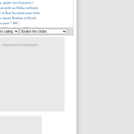
, plutôt vers Francfort ?
an prêté au Hellas (officiel)
c la Real Sociedad pour Soler
 rejoint Besiktas (officiel)
ive pour 7 M€ !
de Villarreal pour Mikautadze
her, un come-back à Palace ?
 de retour en Italie ?
a prêté à Elche (officiel)
emplacement publicitaire
co en approche ?
afont rejoint les Éléphants
ni Ceballos à oublier ?
a revenir à Naples
a liste de Baticle
u va bien signer au Paris FC
 dans le viseur
opez, Chelsea met la pression
 voit Mbappé en forme
, une absence logique
salue Giroud
ne doute pas de Rabiot
schamps veut utiliser Akliouche
e justifie pour Ekitike
our Akliouche !
: 64 M€ refusés pour Strand Larsen
o disponible pour 50 M€ ?