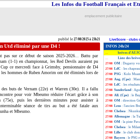
Les Infos du Football Français et E
emplacement publicitaire
publié le
27/08/2025 à 23h21
LiveScore
-
clubs 
n Utd éliminé par une D4 !
INFOS 24h/24
brèves d'AUJ
...
t pas sur ce début de saison 2025-2026... Battu par
Liste des brèv
...
lham (1-1) en championnat, les Red Devils auraient pu
OM
: Dugarry voi
27/08
e Cup ce mercredi face à Grimsby, pensionnaire de D4
LdC
: les chapeau
27/08
is les hommes de Ruben Amorim ont été éliminés lors de
PSG
: Kolo Muan
27/08
Ang. (Cpe)
: Man
27/08
LdC
: les résultat
27/08
des buts de Vernam (22e) et Warren (30e). Il a fallu
Sunderland
: Agu
27/08
rencontre pour voir Mbeumo réduire l'écart grâce à son
All. (Cpe)
: le Bay
27/08
 (75e), puis les dernières minutes pour assister à
OM
: direction 
27/08
'interminable séance de tirs au but a été fatale aux
Lens
: l'ancien B
27/08
 Cunha et Mbeumo.
Chelsea
: Nkunku
27/08
Allemagne
: la T
27/08
OM
: la piste Pa
27/08
Chelsea
: le Mil
27/08
Lille
: le club do
27/08
Bayern
: le PSG r
27/08