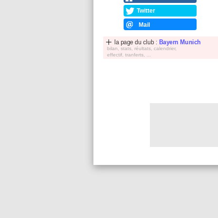
Twitter
Mail
la page du club :
Bayern Munich
bilan, stats, réultats, calendrier,
effectif, tranferts, ...