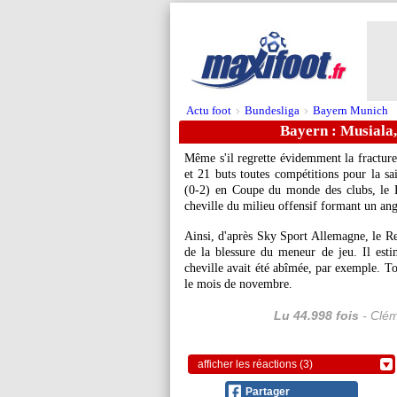
Actu foot
Bundesliga
Bayern Munich
>
>
Bayern : Musiala, 
Même s'il regrette évidemment la fractur
et 21 buts toutes compétitions pour la s
(0-2) en Coupe du monde des clubs, le B
cheville du milieu offensif formant un ang
Ainsi, d'après Sky Sport Allemagne, le Re
de la blessure du meneur de jeu. Il esti
cheville avait été abîmée, par exemple. To
le mois de novembre.
Lu 44.998 fois
- Clém
afficher les réactions (3)
Partager