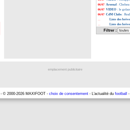
Arsenal
: Chelsea
06/07
VIDEO
: le gola
06/07
CdM Clubs
: Rea
06/07
Liste des brève
...
Liste des brève
...
Filtrer :
emplacement publicitaire
- © 2000-2026 MAXIFOOT -
choix de consentement
- L'actualité du
football
-