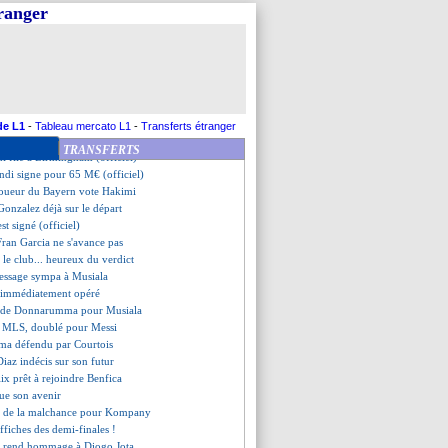
, l'idée de Matthäus
tranger
fixé pour Grealish
chiche prêté en Écosse (off.)
n coup à la Nico Paz
so patient avec Mbappé
c'est fini (officiel)
€ refusés pour Kudus
a Arsenal pour Gyökeres
de L1
-
Tableau mercato L1
-
Transferts étranger
,8 millions devant les Bleues
TRANSFERTS
i file à Birmingham (officiel)
ndi signe pour 65 M€ (officiel)
 joueur du Bayern vote Hakimi
Gonzalez déjà sur le départ
est signé (officiel)
 Fran Garcia ne s'avance pas
 le club... heureux du verdict
message sympa à Musiala
 immédiatement opéré
e de Donnarumma pour Musiala
n MLS, doublé pour Messi
a défendu par Courtois
Diaz indécis sur son futur
lix prêt à rejoindre Benfica
ue son avenir
a, de la malchance pour Kompany
affiches des demi-finales !
 rend hommage à Diogo Jota