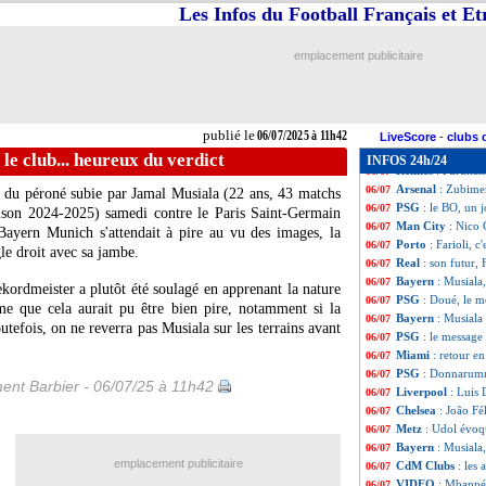
Bayern
: Musiala
06/07
Les Infos du Football Français et E
Man City
: prix 
06/07
Sunderland
: Aou
06/07
emplacement publicitaire
Real
: Côme sur u
06/07
Real
: Xabi Alon
06/07
Amiens
: Gurtner, 
06/07
West Ham
: 58 M
06/07
publié le
06/07/2025 à 11h42
Sporting
: ce ser
06/07
LiveScore
-
clubs 
Audiences TV
: 2
06/07
le club... heureux du verdict
INFOS 24h/24
Rennes
: Furuhash
06/07
Arsenal
: Zubime
06/07
e du péroné subie par Jamal
Musiala
(22 ans, 43 matchs
PSG
: le BO, un
06/07
aison 2024-2025) samedi contre le Paris Saint-Germain
Man City
: Nico 
06/07
ayern Munich s'attendait à pire au vu des images, la
Porto
: Farioli, c'
06/07
le droit avec sa jambe.
Real
: son futur,
06/07
Bayern
: Musiala,
06/07
kordmeister a plutôt été soulagé en apprenant la nature
PSG
: Doué, le 
06/07
me que cela aurait pu être bien pire, notamment si la
Bayern
: Musiala
06/07
utefois, on ne reverra pas Musiala sur les terrains avant
PSG
: le messag
06/07
Miami
: retour e
06/07
PSG
: Donnarumm
06/07
ent Barbier - 06/07/25 à 11h42
Liverpool
: Luis 
06/07
Chelsea
: João Fé
06/07
Metz
: Udol évoq
06/07
Bayern
: Musial
06/07
emplacement publicitaire
CdM Clubs
: les 
06/07
VIDEO
: Mbappé
06/07