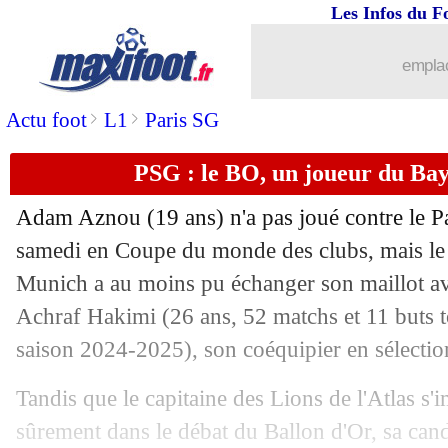
Les Infos du F
06/07
PSG
: le Real, un match à 26 M€
emplac
06/07
OM
: 6 joueurs envoyés en réserve
>
>
Actu foot
L1
Paris SG
06/07
Lazio
: Insigne en approche
PSG : le BO, un joueur du Ba
06/07
Real
: G. Garcia - "heureux à 200%"
Adam Aznou (19 ans) n'a pas joué contre le P
06/07
Botafogo
: D. Ancelotti sur le banc ?
samedi en Coupe du monde des clubs, mais le 
Munich a au moins pu échanger son maillot avec
06/07
Bologne
: Vitik signe pour 11 M€ (offi
Achraf
Hakimi
(26 ans, 52 matchs et 11 buts t
saison 2024-2025), son coéquipier en sélecti
06/07
Bayern
: Musiala, l'idée de Matthäus
Tandis que le capitaine des Lions de l'Atlas 
06/07
Man City
: prix fixé pour Grealish
sûrement dans le débat du Ballon d'Or, sa can