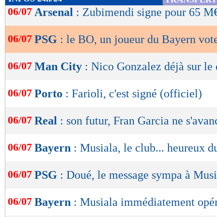
de
06/07
Arsenal
: Zubimendi signe pour 65 M€ 
lecture
06/07
PSG
: le BO, un joueur du Bayern vo
OK
06/07
Man City
: Nico Gonzalez déjà sur le 
06/07
Porto
: Farioli, c'est signé (officiel)
06/07
Real
: son futur, Fran Garcia ne s'avan
06/07
Bayern
: Musiala, le club... heureux d
06/07
PSG
: Doué, le message sympa à Musi
06/07
Bayern
: Musiala immédiatement opé