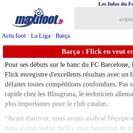
Les Infos du F
emplac
>
>
Actu foot
La Liga
Barça
Barça : Flick en veut e
...
brèves d'AUJOURD'HUI ( 7 août 202
Pour ses débuts sur le banc du FC Barcelone, 
...
Liste des brèves du mer. 6 novembre 
Flick enregistre d'excellents résultats avec un b
défaites toutes compétitions confondues. Pas s
05/11
Monaco
: Kehrer a vu une solidarité r
rapide chez les Blaugrana, le technicien allema
plus importantes pour le club catalan.
05/11
Real
: Ancelotti accuse le coup...
"Avant d'arriver, nous avons analysé l'équipe 
05/11
Lille
: Genesio a aimé la solidarité
nous avons réalisé qu'il y avait beaucoup de q