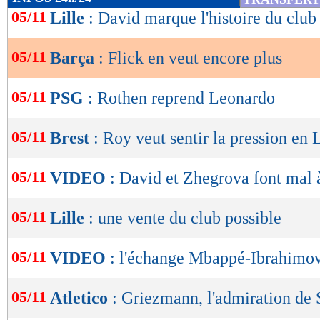
de
05/11
Lille
: David marque l'histoire du club
lecture
05/11
Barça
: Flick en veut encore plus
OK
05/11
PSG
: Rothen reprend Leonardo
05/11
Brest
: Roy veut sentir la pression en
05/11
VIDEO
: David et Zhegrova font mal à
05/11
Lille
: une vente du club possible
05/11
VIDEO
: l'échange Mbappé-Ibrahimo
05/11
Atletico
: Griezmann, l'admiration de