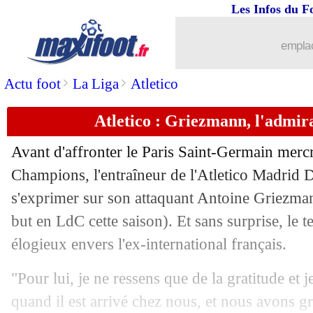
Les Infos du F
05/11
Real
: Ancelotti accuse le coup...
emplac
05/11
Lille
: Genesio a aimé la solidarité
>
>
Actu foot
La Liga
Atletico
05/11
Juve
: Motta insatisfait du résultat
Atletico : Griezmann, l'admir
05/11
Lille
: Chevalier n'a qu'un regret
Avant d'affronter le Paris Saint-Germain merc
05/11
Lille
: nul mérité pour David
Champions, l'entraîneur de l'Atletico Madrid D
s'exprimer sur son attaquant Antoine
Griezma
05/11
LdC
: le classement provisoire
but en LdC cette saison). Et sans surprise, le t
élogieux envers l'ex-international français.
05/11
LdC
: les résultats de la soirée
"Pour lui, je ne ressens que de la gratitude et j
05/11
LdC
: Lille 1-1 Juventus Turin (fini)
quand il est arrivé chez nous, et nous avons gr