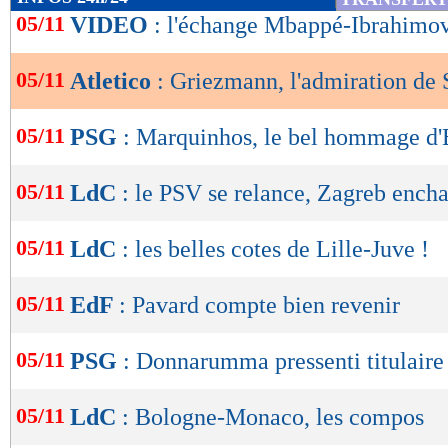
de
05/11
VIDEO
: l'échange Mbappé-Ibrahimo
lecture
05/11
Atletico
: Griezmann, l'admiration de
OK
05/11
PSG
: Marquinhos, le bel hommage d'
05/11
LdC
: le PSV se relance, Zagreb ench
05/11
LdC
: les belles cotes de Lille-Juve !
05/11
EdF
: Pavard compte bien revenir
05/11
PSG
: Donnarumma pressenti titulaire
05/11
LdC
: Bologne-Monaco, les compos