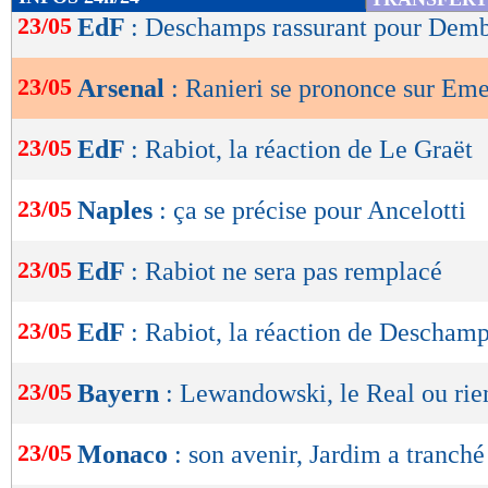
de
23/05
EdF
: Deschamps rassurant pour Dem
lecture
23/05
Arsenal
: Ranieri se prononce sur Em
OK
23/05
EdF
: Rabiot, la réaction de Le Graët
23/05
Naples
: ça se précise pour Ancelotti
23/05
EdF
: Rabiot ne sera pas remplacé
23/05
EdF
: Rabiot, la réaction de Descham
23/05
Bayern
: Lewandowski, le Real ou rie
23/05
Monaco
: son avenir, Jardim a tranché