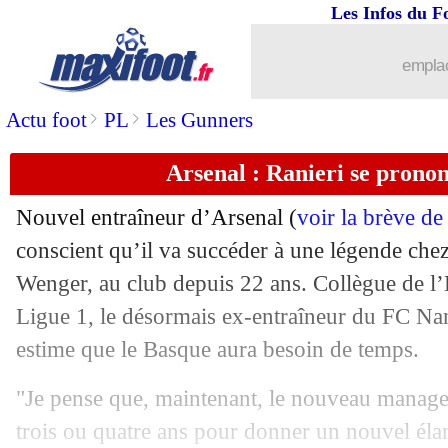
Les Infos du F
23/05
OM
: Eyraud et son "admiration" pour
emplac
23/05
PSG
: pour Aubameyang, Tuchel saur
>
>
Actu foot
PL
Les Gunners
23/05
Barça
: Iniesta jouera au Japon !
Arsenal : Ranieri se prono
23/05
EdF
: Dugarry crucifie Rabiot !
Nouvel entraîneur d’Arsenal (
voir la brève d
23/05
Arsenal
: Emery veut lutter pour le tit
conscient qu’il va succéder à une légende che
Wenger, au club depuis 22 ans. Collègue de l’
23/05
Naples
: Ancelotti remplace Sarri ! (of
Ligue 1, le désormais ex-entraîneur du FC Nan
estime que le Basque aura besoin de temps.
23/05
Barrage L1-L2
: Ajaccio-TFC, les c
"Je pense que, maintenant, le nouveau manage
23/05
Angers
: Toko Ekambi tout proche de 
trois ou quatre ans pour donner un nouvel élan