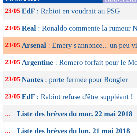
de
23/05
EdF
: Rabiot en voudrait au PSG
lecture
OK
23/05
Real
: Ronaldo commente la rumeur 
23/05
Arsenal
: Emery s'annonce... un peu vi
23/05
Argentine
: Romero forfait pour le Mo
23/05
Nantes
: porte fermée pour Rongier
23/05
EdF
: Rabiot refuse d'être suppléant !
...
Liste des brèves du mar. 22 mai 2018
...
Liste des brèves du lun. 21 mai 2018