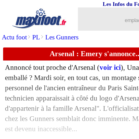
Les Infos du F
23/05
Rennes
: prix fixé pour Bourigeaud
emplac
23/05
Nantes
: ça se précise pour Gourvenne
>
>
Actu foot
PL
Les Gunners
23/05
Montpellier
: Mukiele, direction Leip
Arsenal : Emery s'annonce...
23/05
Real
: Ronaldo dévoile son âge biolog
Annoncé tout proche d'Arsenal (
voir ici
), Una
emballé ? Mardi soir, en tout cas, un montage s
23/05
Sondage MF
: Buffon au PSG, une bon
personnel de l'ancien entraîneur du Paris Saint
23/05
technicien apparaissait à côté du logo d'Arsena
PSG
: Nkunku envoie un message
d'appartenir à la famille Arsenal". L'officialis
23/05
EdF
: pas de sanction contre Rabiot ?
chez les Gunners semblait donc imminente. Mais
est devenu inaccessible...
23/05
Bayer
: Hradecky pour 5 ans ! (officie