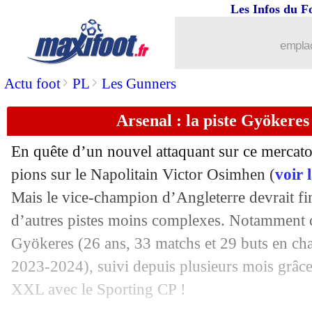
Les Infos du F
30/07
JO
: l'Espagne surprise par l'Egypte
emplac
30/07
JO
: Nouvelle-Zélande-France, les c
>
>
Actu foot
PL
Les Gunners
30/07
Monaco
: Ilenikhena explique son cho
Arsenal : la piste Gyökeres
30/07
Nice
: Moffi absent plusieurs mois !
En quête d’un nouvel attaquant sur ce mercato 
30/07
OM
: Garcia plait à Augsbourg
pions sur le Napolitain Victor Osimhen (
voir 
Mais le vice-champion d’Angleterre devrait fi
30/07
Man City
: Guardiola veut garder De
d’autres pistes moins complexes. Notamment c
Gyökeres
(26 ans, 33 matchs et 29 buts en ch
30/07
Monaco
: Scuro fait un point mercato
2023-2024), suivi depuis plusieurs mois grâce
XXL avec le Sporting CP !
30/07
Rennes
: le départ de Doué en stand-b