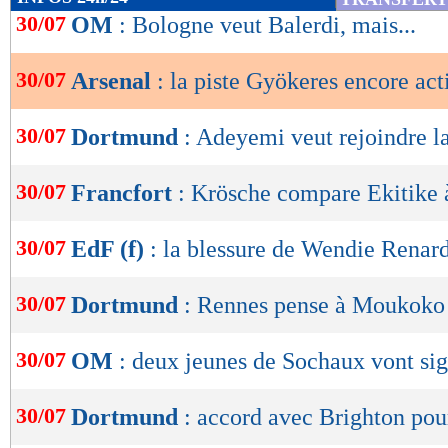
de
30/07
OM
: Bologne veut Balerdi, mais...
lecture
30/07
Arsenal
: la piste Gyökeres encore act
OK
30/07
Dortmund
: Adeyemi veut rejoindre l
30/07
Francfort
: Krösche compare Ekitike
30/07
EdF (f)
: la blessure de Wendie Renard
30/07
Dortmund
: Rennes pense à Moukoko
30/07
OM
: deux jeunes de Sochaux vont si
30/07
Dortmund
: accord avec Brighton pou