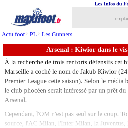
Les Infos du F
03/12
Leipzig
: Simons, le PSG se frotte les 
emplac
03/12
Real
: l'Arabie saoudite calmée par Co
>
>
Actu foot
PL
Les Gunners
03/12
Nice
: Dante absent 6 à 8 semaines
Arsenal : Kiwior dans le vi
03/12
Divers
: Lavezzi cambriolé à Neuilly
À la recherche de trois renforts défensifs cet 
03/12
Milan
: Reijnders va bien prolonger
Marseille a coché le nom de Jakub
Kiwior
(24 
Premier League cette saison). Selon le média 
03/12
PSG
: Al-Khelaïfi maintient son avis 
le club phocéen serait intéressé par un prêt du
Arsenal.
03/12
Juve
: Man Utd en pince pour Yildiz
Cependant, l'OM n'est pas seul sur le coup. T
03/12
Lens
: Tottenham et Newcastle veule
source, l'AC Milan, l'Inter Milan, la Juventus, 