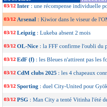
de
03/12
Inter
: une récompense individuelle 
lecture
03/12
Arsenal
: Kiwior dans le viseur de l'
OK
03/12
Leipzig
: Lukeba absent 2 mois
03/12
OL-Nice
: la FFF confirme l'oubli du 
03/12
EdF (f)
: les Bleues n'attirent pas les f
03/12
CdM clubs 2025
: les 4 chapeaux con
03/12
Sporting
: duel City-United pour Gyök
03/12
PSG
: Man City a tenté Vitinha l'été d