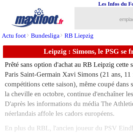
Les Infos du F
03/12
PSG
: le mercato d'hiver, les mots d'A
emplac
03/12
EdF (f)
: les Bleues battues par l'Espa
>
>
Actu foot
Bundesliga
RB Liepzig
03/12
Ita. (Cpe)
: le Milan s'amuse 6-1 !
Leipzig : Simons, le PSG se fr
03/12
All. (Cpe)
: Leverkusen élimine le Bay
Prêté sans option d'achat au RB Leipzig cette s
03/12
Athletic
: N. Williams, avenir en Angl
Paris Saint-Germain Xavi
Simons
(21 ans, 11 
compétitions cette saison), même coupé dans s
03/12
Arsenal
: Arteta n'enterre pas Manches
la cheville en octobre, continue d'enchaîner l
D'après les informations du média The Athletic
03/12
PSG
: le Parc, la sortie du CUP !
néerlandais affole les cadors européens.
03/12
Nantes
: Conceiçao, c'est loin d'être fa
En plus du RBL, l'ancien joueur du PSV Eindh