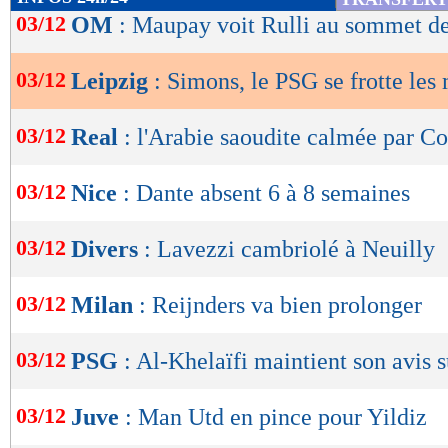
de
03/12
OM
: Maupay voit Rulli au sommet de
lecture
03/12
Leipzig
: Simons, le PSG se frotte les 
OK
03/12
Real
: l'Arabie saoudite calmée par Co
03/12
Nice
: Dante absent 6 à 8 semaines
03/12
Divers
: Lavezzi cambriolé à Neuilly
03/12
Milan
: Reijnders va bien prolonger
03/12
PSG
: Al-Khelaïfi maintient son avis 
03/12
Juve
: Man Utd en pince pour Yildiz