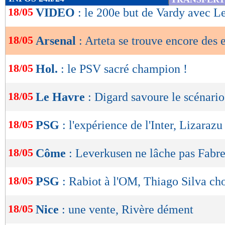
de
18/05
VIDEO
: le 200e but de Vardy avec Le
lecture
18/05
Arsenal
: Arteta se trouve encore des 
OK
18/05
Hol.
: le PSV sacré champion !
18/05
Le Havre
: Digard savoure le scénario
18/05
PSG
: l'expérience de l'Inter, Lizarazu
18/05
Côme
: Leverkusen ne lâche pas Fabr
18/05
PSG
: Rabiot à l'OM, Thiago Silva ch
18/05
Nice
: une vente, Rivère dément