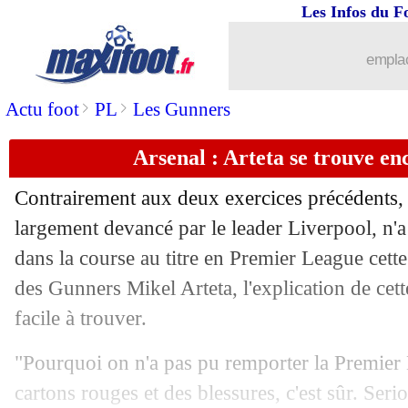
Les Infos du F
18/05
Nice
: Galatasaray discute pour Bulka
emplac
18/05
Real
: Alonso a demandé à garder Mod
>
>
Actu foot
PL
Les Gunners
18/05
Tur.
: Galatasaray sacré champion
Arsenal : Arteta se trouve en
18/05
LdC
: Barsacq veut voir l'OM supporter
Contrairement aux deux exercices précédents,
18/05
Nice
: Haise justifie son choix de reste
largement devancé par le leader Liverpool, n'a
dans la course au titre en Premier League cette
18/05
Ang.
: Rice fait tomber Newcastle !
des Gunners Mikel Arteta, l'explication de cett
facile à trouver.
18/05
OM
: Højbjerg, ses mots forts sur Lon
"Pourquoi on n'a pas pu remporter la Premier
18/05
Lyon
: Mikautadze compte sur Kvarat
cartons rouges et des blessures, c'est sûr. Se