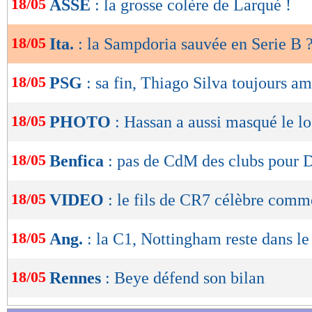
18/05
ASSE
: la grosse colère de Larqué !
de
lecture
18/05
Ita.
: la Sampdoria sauvée en Serie B 
OK
18/05
PSG
: sa fin, Thiago Silva toujours am
18/05
PHOTO
: Hassan a aussi masqué le lo
18/05
Benfica
: pas de CdM des clubs pour 
18/05
VIDEO
: le fils de CR7 célèbre comm
18/05
Ang.
: la C1, Nottingham reste dans l
18/05
Rennes
: Beye défend son bilan