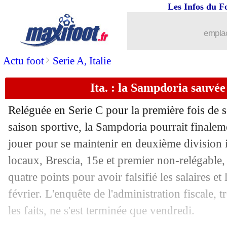
18/05
ASSE
: Horneland reste flou sur son a
Les Infos du F
18/05
Barça
: Laporta veut conserver Fati
emplac
18/05
Le Havre
: Bodmer conforte Digard
>
Actu foot
Serie A, Italie
Ita. : la Sampdoria sauvée
18/05
Lens
: Dreossi pensait pouvoir retenir 
Reléguée en Serie C pour la première fois de so
18/05
Roma
: une reconversion pour Ranieri
saison sportive, la Sampdoria pourrait finalem
jouer pour se maintenir en deuxième division i
18/05
Esp.
: Mbappé libère le Real, le Barça
locaux, Brescia, 15e et premier non-relégable,
18/05
VIDEO
: Romero expulsé après 18 se
quatre points pour avoir falsifié les salaires et
février. L'enquête de l'administration fiscale, 
18/05
OM
: son avenir, Rabiot attend un poi
les faits, ne s'est terminée que vendredi.