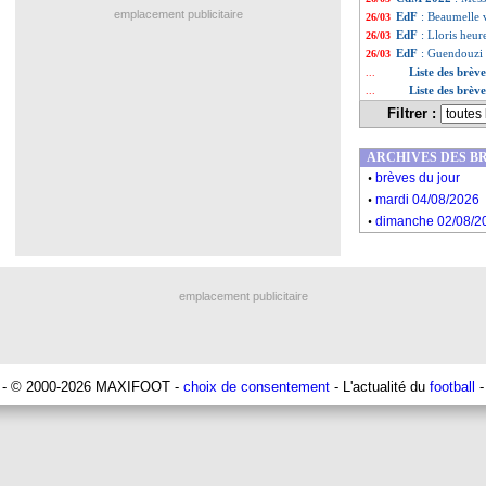
emplacement publicitaire
EdF
: Beaumelle 
26/03
EdF
: Lloris heu
26/03
EdF
: Guendouzi e
26/03
Liste des brèv
...
Liste des brèv
...
Filtrer :
ARCHIVES DES B
.
brèves du jour
.
mardi 04/08/2026
.
dimanche 02/08/2
emplacement publicitaire
- © 2000-2026 MAXIFOOT -
choix de consentement
- L'actualité du
football
-