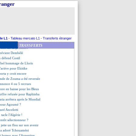
 Mancini voulait Balotelli
tranger
ie accrochée par la Slovénie
Bale pique Ancelotti
dzic promet du mieux
 ne baisse pas la garde
 jette pas l'éponge
ntre déjà à Paris
vic va être réhospitalisé
de L1
-
Tableau mercato L1
-
Transferts étranger
s rassurants pour Milik
TRANSFERTS
ient sur sa première
prévient Dembélé
 défend Costil
e bel hommage de Lloris
'active pour Ekitike
porta y croit encore
ende de Zouma a été reversée
annonce 4 ou 5 recrues
core en baisse pour les Bleus
 offre refusée pour Raphinha
aria arrêtera après le Mondial
t pour Agoumé ?
suré Ancelotti
 tacle l'Algérie !
ientôt sélectionneur ?
 jette un flou sur son avenir
 a adoré Tchouaméni
i buteur avec l'Argentine