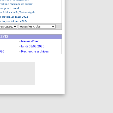
voit une "machine de guerre"
reux pour Giroud
t Saliba adulés, Twitter rigole
es du ven. 25 mars 2022
es du jeu. 24 mars 2022
REVES
.
brèves d'hier
.
lundi 03/08/2026
.
026
Recherche archives