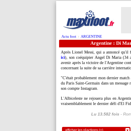
Actu foot
ARGENTINE
>
Argentine : Di Mar
Après Lionel Messi, qui a annoncé qu'il f
ici
), son coéquipier Angel Di Maria (34 a
avenir après la victoire de l'Argentine con
concernant la suite de sa carrière internati
"C'était probablement mon dernier match av
du Paris Saint-Germain dans un message re
son compte Instagram.
L'Albiceleste ne rejouera plus en Argenti
vraisemblablement le dernier défi d'El Fid
Lu 13.582 fois
- Rom
afficher les réactions (+)