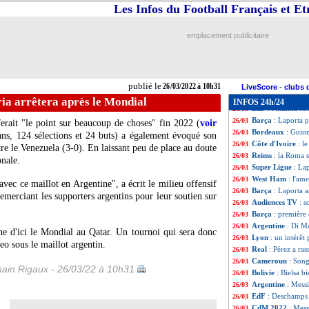
Italie
: la mère de
26/03
Les Infos du Football Français et E
Amical
: la Croat
26/03
Real
: l'agent de 
26/03
emplacement publicitaire
Maroc
: Halilho
26/03
Algérie
: Belmadi
26/03
Italie
: Mancini ne
26/03
Italie
: Verratti re
26/03
publié le
26/03/2022 à 10h31
Bologne
: Mihajlo
26/03
LiveScore
-
clubs 
OM
: des examen
26/03
ia arrêtera après le Mondial
INFOS 24h/24
EdF
: Nkunku rev
26/03
Barça
: Laporta 
26/03
erait "le point sur beaucoup de choses" fin 2022 (
voir
Bordeaux
: Guion
26/03
ns, 124 sélections et 24 buts) a également évoqué son
Côte d'Ivoire
: l
26/03
tre le Venezuela (3-0). En laissant peu de place au doute
Reims
: la Roma s
26/03
onale.
Super Ligue
: La
26/03
West Ham
: l'am
26/03
ec ce maillot en Argentine", a écrit le milieu offensif
Barça
: Laporta 
26/03
merciant les supporters argentins pour leur soutien sur
Audiences TV
: s
26/03
Barça
: première
26/03
Argentine
: Di M
26/03
ne d'ici le Mondial au Qatar. Un tournoi qui sera donc
Lyon
: un intérê
26/03
eo sous le maillot argentin.
Real
: Pérez a ras
26/03
Cameroun
: Song
26/03
ain Rigaux - 26/03/22 à 10h31
Bolivie
: Bielsa b
26/03
Argentine
: Messi
26/03
EdF
: Deschamps
26/03
CdM 2022
: Mess
26/03