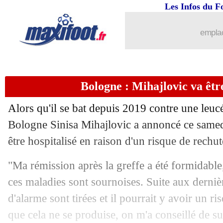
Les Infos du F
26/03
Amical
: l'Angleterre bat la Suisse
emplac
26/03
Italie
: le nouveau message de Verratti
26/03
Amical
: la Belgique tenue en échec e
Bologne : Mihajlovic va être
26/03
Monaco
: Nübel, le plan du Bayern
Alors qu'il se bat depuis 2019 contre une leucé
26/03
Arsenal
: la folle rumeur Tite !
Bologne Sinisa Mihajlovic a annoncé ce samedi
être hospitalisé en raison d'un risque de rechut
26/03
Barça
: Pedri a mal pour Messi
"Ma rémission après la greffe a été formidabl
26/03
OM
: le Torino suit Milik
ces maladies sont sournoises. Suite aux derniè
d'alarme sont tirées et il pourrait y avoir un r
26/03
Wolves
: bientôt libre, Saïss a la cote
que cela ne se produise, on m'a conseillé de s