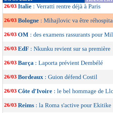
de
26/03
Italie
: Verratti rentre déjà à Paris
lecture
26/03
Bologne
: Mihajlovic va être réhospita
OK
26/03
OM
: des examens rassurants pour Mil
26/03
EdF
: Nkunku revient sur sa première
26/03
Barça
: Laporta prévient Dembélé
26/03
Bordeaux
: Guion défend Costil
26/03
Côte d'Ivoire
: le bel hommage de Llo
26/03
Reims
: la Roma s'active pour Ekitike