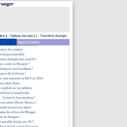
n - "on ne s'entendait pas"
tranger
1 France (fini)
nn égalise pour les Bleus !
nrique défend Morata
vient à la charge pour Aouar
olongé dans 5 jours ?
ne piste en Espagne
nsmann se propose
de L1
-
Tableau mercato L1
-
Transferts étranger
ance jouera en blanc en Hongrie
TRANSFERTS
n "vrai kif" pour Griezmann
rance, les compos
n'est pas insensible
orters français sont aussi là !
aire contre la Hongrie ?
 hongrois sont bouillants !
l pour De la Fuente !
n veut rejoindre la MLS en 2024
ess alerte Kane
u suédois sur les tablettes
 prévient Lewandowski
 - "je hais le foot moderne"
veut attirer Hector Herrera !
handa ne peut pas signer
salue les efforts de Mbappé
ein en Hongrie !
n possible forfait aux JO ?
Messi décisif contre l'Uruguay