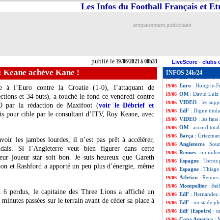
EdF
: A. Griezman
19/06
Les Infos du Football Français et E
Euro
: Hongrie 1-
19/06
VIDEO
: Griezma
19/06
emplacement publicitaire
Espagne
: Luis E
19/06
Lyon
: Arsenal re
19/06
Barça
: Messi pr
19/06
PSG
: Areola a u
19/06
publié le
19/06/2021 à 00h33
Tottenham
: Kli
19/06
LiveScore
-
clubs 
PHOTOS
: la Fr
19/06
: Keane achève Kane !
INFOS 24h/24
EdF
: Benzema, u
19/06
Euro
: Hongrie-F
19/06
 à l’Euro contre la Croatie (1-0), l’attaquant de
OM
: David Luiz 
19/06
ctions et 34 buts), a touché le fond ce vendredi contre
VIDEO
: les supp
19/06
10 par la rédaction de Maxifoot (
voir le Débrief et
EdF
: Digne titul
19/06
is pour cible par le consultant d’ITV, Roy Keane, avec
VIDEO
: les fans
19/06
OM
: accord tota
19/06
Barça
: Griezman
19/06
oir les jambes lourdes, il n’est pas prêt à accélérer,
Angleterre
: Soun
19/06
andais. Si l’Angleterre veut bien figurer dans cette
Rennes
: un milie
19/06
leur joueur star soit bon. Je suis heureux que Gareth
Espagne
: Torres
19/06
s bon et Rashford a apporté un peu plus d’énergie, même
Espagne
: Thiago
19/06
Atletico
: Rennes 
19/06
Montpellier
: Bel
19/06
 6 perdus, le capitaine des Three Lions a affiché un
EdF
: Hernandez 
19/06
minutes passées sur le terrain avant de céder sa place à
EdF
: un stade pl
19/06
EdF (Espoirs)
: u
19/06
Copa America
: 
19/06