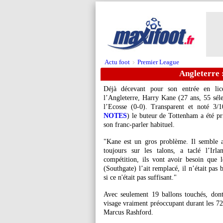
Actu foot
Premier League
>
Angleterre 
Déjà décevant pour son entrée en lice
l’Angleterre, Harry Kane (27 ans, 55 séle
l’Ecosse (0-0). Transparent et noté 3/
NOTES
) le buteur de Tottenham a été pr
son franc-parler habituel.
"Kane est un gros problème. Il semble av
toujours sur les talons, a taclé l’Irl
compétition, ils vont avoir besoin que 
(Southgate) l’ait remplacé, il n’était pa
si ce n'était pas suffisant."
Avec seulement 19 ballons touchés, dont
visage vraiment préoccupant durant les 72 
Marcus Rashford.