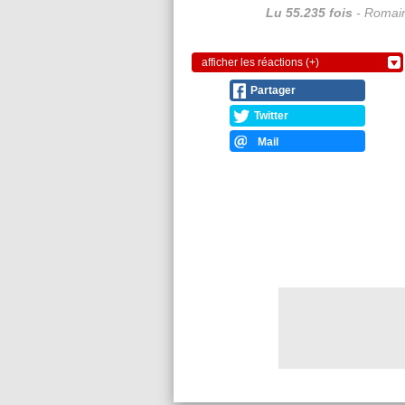
Lu 55.235 fois
- Romain
afficher les réactions (+)
Partager
Twitter
Mail