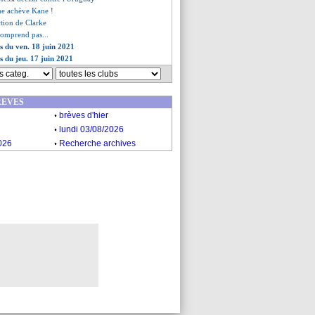
ne achève Kane !
action de Clarke
 comprend pas...
es du ven. 18 juin 2021
s du jeu. 17 juin 2021
REVES
.
brèves d'hier
.
lundi 03/08/2026
.
026
Recherche archives