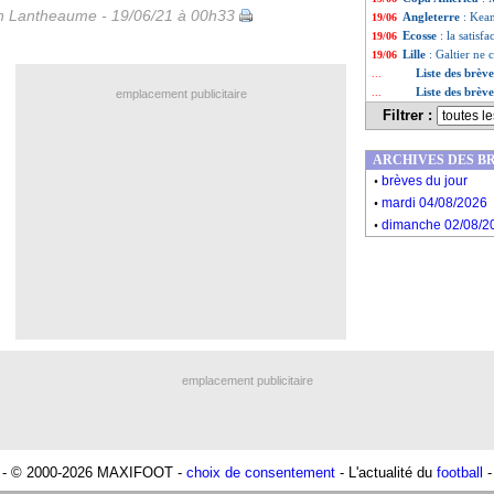
 Lantheaume - 19/06/21 à 00h33
Angleterre
: Kea
19/06
Ecosse
: la satisf
19/06
Lille
: Galtier ne
19/06
Liste des brèv
...
Liste des brève
...
emplacement publicitaire
Filtrer :
ARCHIVES DES B
.
brèves du jour
.
mardi 04/08/2026
.
dimanche 02/08/2
emplacement publicitaire
- © 2000-2026 MAXIFOOT -
choix de consentement
- L'actualité du
football
-