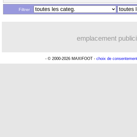
01/04
Montpellier
: Omeragic espère renver
Filtrer :
Lu 4.414 fois
- Damien Da Silva 
01/04
Bayern
: Kane répond aux rumeurs sur
emplacement publici
01/04
Wolverhampton
: des discussions av
01/04
PSG
: Ramos heureux de retrouver Ca
- © 2000-2026 MAXIFOOT -
choix de consentemen
01/04
Atalanta
: Gasperini, c'est fini ?
01/04
Francfort
: Theate plaît en Angleterre
01/04
Man City
: longue absence confirmée
01/04
Milan
: Man City pense à Reinjders