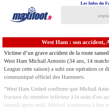
Les Infos du F
08/12
L1
: St Etienne-Marseille, les compos
emplac
08/12
Real
: Stockholm, Mbappé prend la pa
08/12
PSG
: le CUP, le tifo pro-Palestine a t
West Ham : son accident, 
08/12
Ang.
: Chelsea renverse Tottenham !
Victime d’un grave accident de la route samed
08/12
Rennes
: la frustration de Blas
West Ham
Michail Antonio
(34 ans, 14 matchs
League cette saison) a subi une opération ce 
08/12
L1
: Nantes 1-0 Rennes (fini)
communiqué officiel des Hammers.
08/12
L1
: Strasbourg 0-0 Reims (fini)
"West Ham United confirme que Michail Anton
fracture du membre inférieur à la suite d'un ac
08/12
Nantes
: Lepenant explique son choix
samedi après-midi. Michail continuera à être su