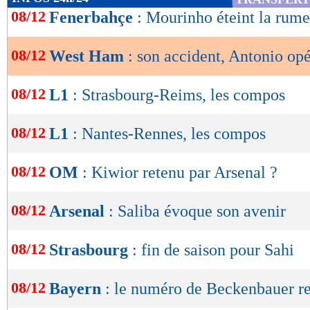
de
08/12
Fenerbahçe
: Mourinho éteint la rum
lecture
08/12
West Ham
: son accident, Antonio op
OK
08/12
L1
: Strasbourg-Reims, les compos
08/12
L1
: Nantes-Rennes, les compos
08/12
OM
: Kiwior retenu par Arsenal ?
08/12
Arsenal
: Saliba évoque son avenir
08/12
Strasbourg
: fin de saison pour Sahi
08/12
Bayern
: le numéro de Beckenbauer re