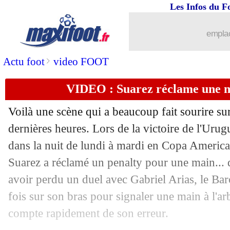
25/06
Barça
: Coutinho lucide sur sa saison
Les Infos du F
25/06
Monaco
: Fabregas poussé vers la sorti
emplac
25/06
Barça
: le PSG se penche sur Nelson
>
Actu foot
video FOOT
VIDEO : Suarez réclame une ma
25/06
OM
: des contacts avec Schick
Voilà une scène qui a beaucoup fait sourire su
25/06
TFC
: Makengo débarque en prêt (offi
dernières heures. Lors de la victoire de l'Urugu
dans la nuit de lundi à mardi en Copa America
25/06
OM
: Bony proposé, aussitôt refusé
Suarez a réclamé un penalty pour une main... 
25/06
TFC
: Vainqueur arrive en prêt (officie
avoir perdu un duel avec Gabriel Arias, le Bar
fois sur son bras pour signaler une main à l'arb
25/06
People
: Pamela Anderson dézingue Ra
compte rapidement de son erreur.