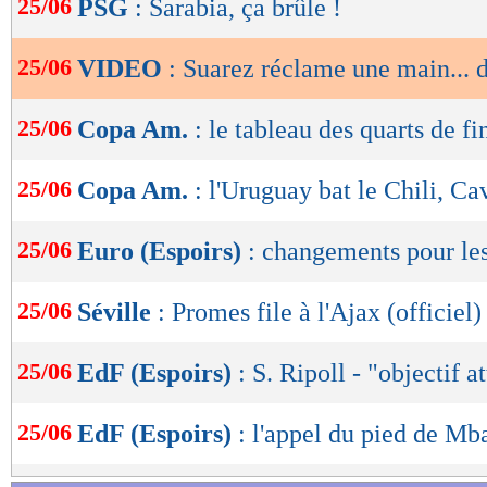
25/06
PSG
: Sarabia, ça brûle !
de
lecture
25/06
VIDEO
: Suarez réclame une main... 
OK
25/06
Copa Am.
: le tableau des quarts de fi
25/06
Copa Am.
: l'Uruguay bat le Chili, Ca
25/06
Euro (Espoirs)
: changements pour le
25/06
Séville
: Promes file à l'Ajax (officiel)
25/06
EdF (Espoirs)
: S. Ripoll - "objectif a
25/06
EdF (Espoirs)
: l'appel du pied de M