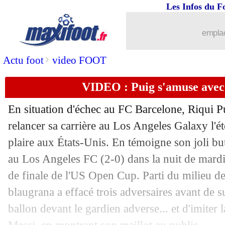
24/05
Man City
: le PSG fait une offre pour 
Les Infos du F
24/05
PSG
: Navas a une priorité
emplac
24/05
Chelsea
: Lampard déçu pour Badiash
>
Actu foot
video FOOT
VIDEO : Puig s'amuse avec
24/05
EdF
: Ikoné pense encore aux Bleus
En situation d'échec au FC Barcelone, Riqui Pu
24/05
Valence
: racisme en Liga, Foulquier 
relancer sa carrière au Los Angeles Galaxy l'été
plaire aux États-Unis. En témoigne son joli but
24/05
Angleterre
: première convocation po
au Los Angeles FC (2-0) dans la nuit de mardi
24/05
Liverpool
: le Real pense à Robertson
de finale de l'US Open Cup. Parti du milieu de 
blaugrana a effacé trois adversaires avant de 
24/05
Bayern
: Rabiot dans le viseur
ballon devant le gardien adverse... et d'imiter 