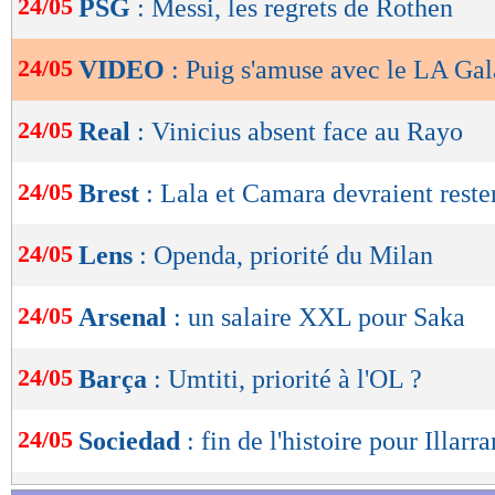
24/05
PSG
: Messi, les regrets de Rothen
de
lecture
24/05
VIDEO
: Puig s'amuse avec le LA Ga
OK
24/05
Real
: Vinicius absent face au Rayo
24/05
Brest
: Lala et Camara devraient reste
24/05
Lens
: Openda, priorité du Milan
24/05
Arsenal
: un salaire XXL pour Saka
24/05
Barça
: Umtiti, priorité à l'OL ?
24/05
Sociedad
: fin de l'histoire pour Illar