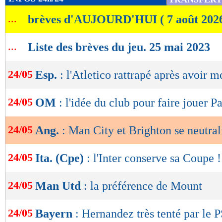
de
...
brèves d'AUJOURD'HUI ( 7 août 202
lecture
OK
...
Liste des brèves du jeu. 25 mai 2023
24/05
Esp.
: l'Atletico rattrapé après avoir 
24/05
OM
: l'idée du club pour faire jouer P
24/05
Ang.
: Man City et Brighton se neutral
24/05
Ita. (Cpe)
: l'Inter conserve sa Coupe !
24/05
Man Utd
: la préférence de Mount
24/05
Bayern
: Hernandez très tenté par le 