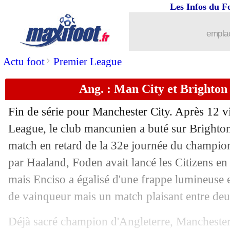
Les Infos du F
emplac
>
Actu foot
Premier League
Ang. : Man City et Brighton 
Fin de série pour Manchester City. Après 12 v
League, le club mancunien a buté sur Brighto
match en retard de la 32e journée du champion
par Haaland, Foden avait lancé les Citizens en
mais Enciso a égalisé d'une frappe lumineuse e
de vainqueur mais un match plaisant entre deu
Déjà sacré champion d'Angleterre, Manchester