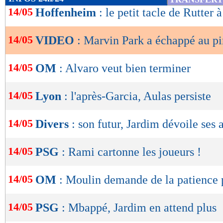
de
14/05
Hoffenheim
: le petit tacle de Rutter
lecture
14/05
VIDEO
: Marvin Park a échappé au pir
OK
14/05
OM
: Alvaro veut bien terminer
14/05
Lyon
: l'après-Garcia, Aulas persiste
14/05
Divers
: son futur, Jardim dévoile ses 
14/05
PSG
: Rami cartonne les joueurs !
14/05
OM
: Moulin demande de la patience
14/05
PSG
: Mbappé, Jardim en attend plus