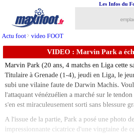
Les Infos du F
emplac
>
Actu foot
video FOOT
VIDEO : Marvin Park a écha
...
brèves d'AUJOURD'HUI ( 8 août 202
Marvin Park (20 ans, 4 matchs en Liga cette sa
...
Liste des brèves du sam. 15 mai 2021
Titulaire à Grenade (1-4), jeudi en Liga, le je
subi une vilaine faute de Darwin Machis. Voula
14/05
Ang.
: City fait craquer Newcastle
l'attaquant vénézuélien a marché sur le tendo
s'en est miraculeusement sorti sans blessure gr
14/05
Lille
: Soumaré va filer à Leicester
A l'issue de la partie, Park a posé une photo 
14/05
VIDEO
: le but génial de Ferran Torre
impressionnante cicatrice d'une vingtaine de c