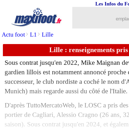
Les Infos du F
14/05
Divers
: Luis Campos n'a encore rien 
emplac
14/05
OM
: Sampaoli écarte quatre joueurs
>
>
Actu foot
L1
Lille
14/05
ASSE
: Lorient veut récupérer Hamo
Lille : renseignements pri
14/05
Juve
: Ronaldo ne retournera pas au S
Sous contrat jusqu'en 2022, Mike Maignan devra
14/05
Hoffenheim
: le petit tacle de Rutter
gardien lillois est notamment annoncé proche
successeur, le club nordiste a coché le nom d
14/05
VIDEO
: Marvin Park a échappé au pir
Munich) mais regarde aussi du côté de l'Italie.
14/05
OM
: Alvaro veut bien terminer
D'après TuttoMercatoWeb, le LOSC a pris des 
portier de Cagliari, Alessio Cragno (26 ans, 3
14/05
Lyon
: l'après-Garcia, Aulas persiste
saison). Sous contrat jusqu'en 2024, et égaleme