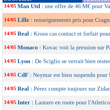
de
14/05
Man Utd
: une offre de 46 M€ pour V
lecture
14/05
Lille
: renseignements pris pour Cragn
OK
14/05
Real
: Kroos cas contact et forfait pou
14/05
Monaco
: Kovac voit la pression sur P
14/05
Lyon
: De Sciglio se verrait bien reste
14/05
CdF
: Neymar est bien suspendu pour l
14/05
Real
: Pérez compte toujours sur Zida
14/05
Inter
: Lautaro en route pour l'Atletico