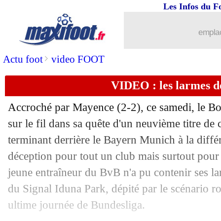
Les Infos du F
27/05
PHOTOS
: l'incroyable tifo au Vélod
emplac
27/05
Esp.
: Rodrygo fait gagner le Real
>
Actu foot
video FOOT
27/05
PSG
: Ugarte toujours en réflexion ?
VIDEO : les larmes d
27/05
Dortmund
: M. Hummels - "des jours d
Accroché par Mayence (2-2), ce samedi, le B
27/05
Bayern
: Kahn a été interdit de dépla
sur le fil dans sa quête d'un neuvième titre 
terminant derrière le Bayern Munich à la diff
27/05
L1
: Marseille-Brest, les compos
déception pour tout un club mais surtout pour 
jeune entraîneur du BvB n'a pu contenir ses l
27/05
L1
: Rennes-Monaco, les compos
du Signal Iduna Park, dépité par le scénario 
ultime journée de Bundesliga.
27/05
L1
: Lyon-Reims, les compos