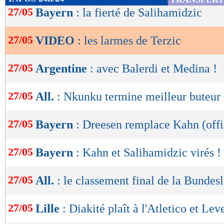
de
27/05
Bayern
: la fierté de Salihamidzic
lecture
27/05
VIDEO
: les larmes de Terzic
OK
27/05
Argentine
: avec Balerdi et Medina !
27/05
All.
: Nkunku termine meilleur buteur 
27/05
Bayern
: Dreesen remplace Kahn (offi
27/05
Bayern
: Kahn et Salihamidzic virés !
27/05
All.
: le classement final de la Bundes
27/05
Lille
: Diakité plaît à l'Atletico et Le