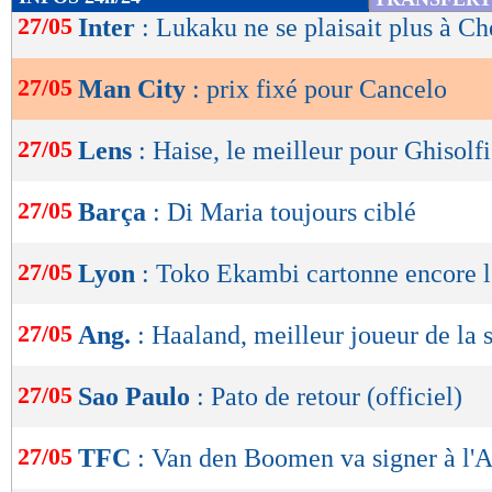
de
27/05
Inter
: Lukaku ne se plaisait plus à Ch
lecture
27/05
Man City
: prix fixé pour Cancelo
OK
27/05
Lens
: Haise, le meilleur pour Ghisolfi
27/05
Barça
: Di Maria toujours ciblé
27/05
Lyon
: Toko Ekambi cartonne encore l
27/05
Ang.
: Haaland, meilleur joueur de la 
27/05
Sao Paulo
: Pato de retour (officiel)
27/05
TFC
: Van den Boomen va signer à l'