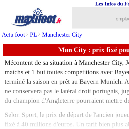
Les Infos du F
27/05
Bayern
: la fierté de Salihamidzic
emplac
27/05
VIDEO
: les larmes de Terzic
>
>
Actu foot
PL
Manchester City
27/05
Argentine
: avec Balerdi et Medina !
Man City : prix fixé po
27/05
All.
: Nkunku termine meilleur buteur 
Mécontent de sa situation à Manchester City, 
27/05
Bayern
: Dreesen remplace Kahn (offi
matchs et 1 but toutes compétitions avec Baye
terminé la saison en prêt au Bayern Munich. A
27/05
Bayern
: Kahn et Salihamidzic virés !
ne conservera pas le latéral droit portugais, jug
du champion d'Angleterre pourraient mettre de 
27/05
All.
: le classement final de la Bundes
Selon Sport, le prix de départ de l'ancien jou
27/05
Lille
: Diakité plaît à l'Atletico et Le
fixé à 40 millions d'euros. Un tarif bien plus 