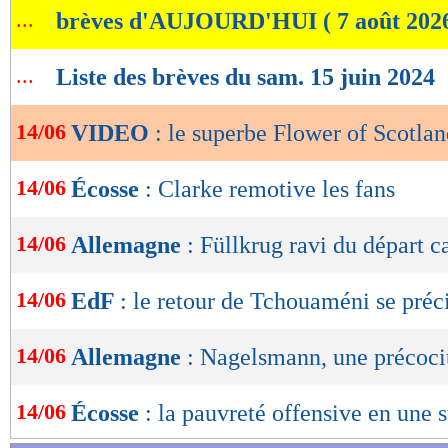
...
brèves d'AUJOURD'HUI ( 7 août 202
de
lecture
...
Liste des brèves du sam. 15 juin 2024
OK
14/06
VIDEO
: le superbe Flower of Scotla
14/06
Écosse
: Clarke remotive les fans
14/06
Allemagne
: Füllkrug ravi du départ 
14/06
EdF
: le retour de Tchouaméni se préc
14/06
Allemagne
: Nagelsmann, une précoci
14/06
Écosse
: la pauvreté offensive en une s