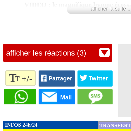
VIDEO : le magnifique hymne écossai
afficher la suite ..
afficher les réactions (3)
T
+/-
T
Partager
Twitter
Règlez la
taille du
Mail
texte
pour
l'adapter
à vos
INFOS 24h/24
TRANSFERT
préférences