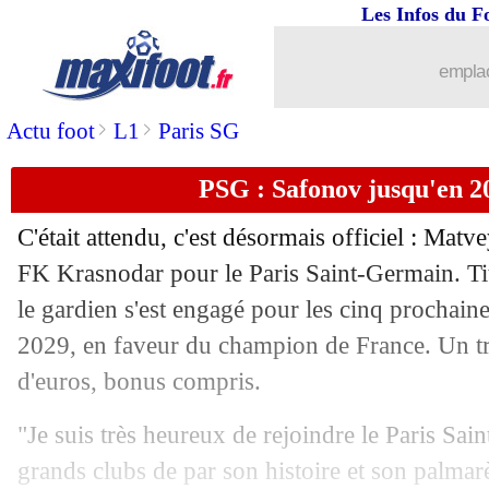
Les Infos du F
14/06
Allemagne
: Füllkrug ravi du départ 
emplac
14/06
EdF
: le retour de Tchouaméni se préc
>
>
Actu foot
L1
Paris SG
14/06
Allemagne
: Nagelsmann, une précoci
PSG : Safonov jusqu'en 202
14/06
Écosse
: la pauvreté offensive en une s
C'était attendu, c'est désormais officiel : Matv
14/06
Allemagne
: records pour Wirtz et Mu
FK Krasnodar pour le Paris Saint-Germain. Tit
le gardien s'est engagé pour les cinq prochaine
14/06
EURO
: Allemagne 5-1 Écosse (fini)
2029, en faveur du champion de France. Un tra
d'euros, bonus compris.
14/06
Leverkusen
: le Barça, la réponse de
"Je suis très heureux de rejoindre le Paris Sai
14/06
OM
: l'Atalanta se penche sur Balerdi
grands clubs de par son histoire et son palmarè