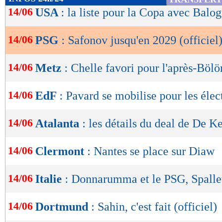
de
14/06
USA
: la liste pour la Copa avec Balo
lecture
14/06
PSG
: Safonov jusqu'en 2029 (officiel
OK
14/06
Metz
: Chelle favori pour l'après-Bölö
14/06
EdF
: Pavard se mobilise pour les élec
14/06
Atalanta
: les détails du deal de De K
14/06
Clermont
: Nantes se place sur Diaw
14/06
Italie
: Donnarumma et le PSG, Spallet
14/06
Dortmund
: Sahin, c'est fait (officiel)