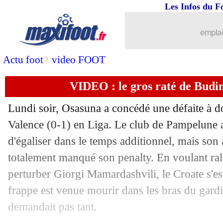
Les Infos du F
16/04
Barça
: un maillot spécial pour le Cla
emplac
16/04
Man City
: Guardiola n'a pas peur du 
>
Actu foot
video FOOT
16/04
Bayern
: Kane répond à la rumeur N
VIDEO : le gros raté de Budim
16/04
Bayern
: porte entrouverte pour Gnab
Lundi soir, Osasuna a concédé une défaite à d
Valence (0-1) en Liga. Le club de Pampelune a
16/04
Real
: dans le dur, Güler n'a pas chang
d'égaliser dans le temps additionnel, mais son
16/04
totalement manqué son penalty. En voulant ral
Bayern
: Nagelsmann grand favori
perturber Giorgi Mamardashvili, le Croate s'es
16/04
Allemagne
: Hölzenbein est décédé à 
frappe est venue mourir dans les bras du gard
demandait pas tant.
16/04
Liverpool
: Kovac dans la liste ?