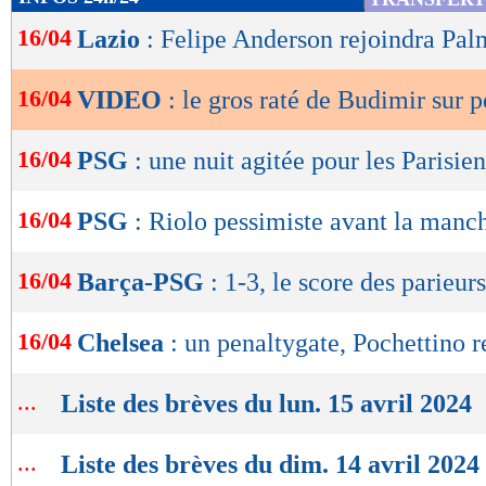
de
16/04
Lazio
: Felipe Anderson rejoindra Pal
lecture
OK
16/04
VIDEO
: le gros raté de Budimir sur p
16/04
PSG
: une nuit agitée pour les Parisien
16/04
PSG
: Riolo pessimiste avant la manc
16/04
Barça-PSG
: 1-3, le score des parieurs
16/04
Chelsea
: un penaltygate, Pochettino 
...
Liste des brèves du lun. 15 avril 2024
...
Liste des brèves du dim. 14 avril 2024