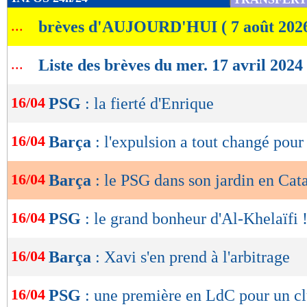
de
...
brèves d'AUJOURD'HUI ( 7 août 202
lecture
OK
...
Liste des brèves du mer. 17 avril 2024
16/04
PSG
: la fierté d'Enrique
16/04
Barça
: l'expulsion a tout changé pou
16/04
Barça
: le PSG dans son jardin en Cat
16/04
PSG
: le grand bonheur d'Al-Khelaïfi 
16/04
Barça
: Xavi s'en prend à l'arbitrage
16/04
PSG
: une première en LdC pour un cl