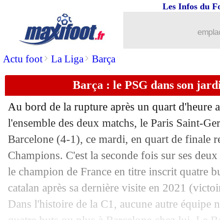
Les Infos du F
emplac
>
>
Actu foot
La Liga
Barça
Barça : le PSG dans son jard
Au bord de la rupture après un quart d'heure a
l'ensemble des deux matchs, le Paris Saint-Ge
Barcelone (4-1), ce mardi, en quart de finale r
Champions. C'est la seconde fois sur ses deux
le champion de France en titre inscrit quatre bu
catalan après sa dernière visite en 2021 (victoir
Dans l'histoire de la C1, aucune autre équipe 