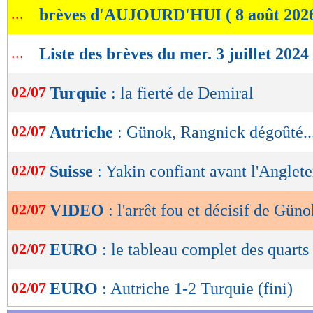
...
brèves d'AUJOURD'HUI ( 8 août 202
de
lecture
...
Liste des brèves du mer. 3 juillet 2024
OK
02/07
Turquie
: la fierté de Demiral
02/07
Autriche
: Günok, Rangnick dégoûté..
02/07
Suisse
: Yakin confiant avant l'Anglete
02/07
VIDEO
: l'arrêt fou et décisif de Güno
02/07
EURO
: le tableau complet des quarts
02/07
EURO
: Autriche 1-2 Turquie (fini)