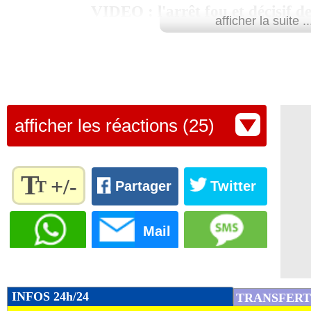
VIDEO : l'arrêt fou et décisif 
afficher la suite ..
afficher les réactions (25)
T
+/-
T
Partager
Twitter
Règlez la
taille du
Mail
texte
pour
l'adapter
à vos
INFOS 24h/24
TRANSFERT
préférences