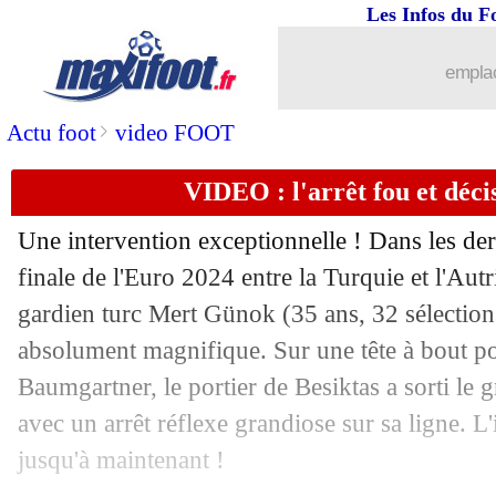
Les Infos du F
emplac
>
Actu foot
video FOOT
VIDEO : l'arrêt fou et déci
Une intervention exceptionnelle ! Dans les der
finale de l'Euro 2024 entre la Turquie et l'Autr
gardien turc Mert Günok (35 ans, 32 sélections
absolument magnifique. Sur une tête à bout po
Baumgartner, le portier de Besiktas a sorti le g
avec un arrêt réflexe grandiose sur sa ligne. L
jusqu'à maintenant !