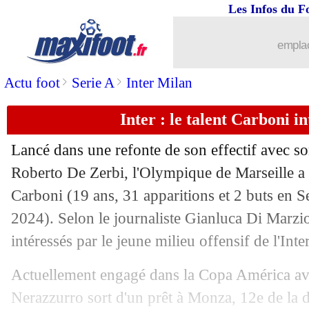
Les Infos du F
02/07
OM
: Aubameyang ouvert à un départ
emplac
02/07
Bologne
: Calafiori sur le marché
>
>
Actu foot
Serie A
Inter Milan
02/07
France
: la Ligue des Espoirs va être 
Inter : le talent Carboni i
02/07
Inter
: départ confirmé de Sanchez (off
Lancé dans une refonte de son effectif avec s
02/07
Brest
: Brassier arrive à Marseille ce 
Roberto De Zerbi, l'Olympique de Marseille a
Carboni
(19 ans, 31 apparitions et 2 buts en S
02/07
Le Havre
: Koné cédé à Charleroi (off
2024). Selon le journaliste Gianluca Di Marzio
intéressés par le jeune milieu offensif de l'Inte
02/07
Tottenham
: Rodon acheté par Leeds (
Actuellement engagé dans la Copa América ave
02/07
Tottenham
: c'est signé pour Gray (off
Nerazzurro sort d'un prêt à Monza, 12e de la d