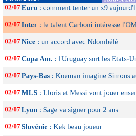
de
02/07
Euro
: comment tenter un x9 aujourd'h
lecture
02/07
Inter
: le talent Carboni intéresse l'O
OK
02/07
Nice
: un accord avec Ndombélé
02/07
Copa Am.
: l'Uruguay sort les Etats-U
02/07
Pays-Bas
: Koeman imagine Simons a
02/07
MLS
: Lloris et Messi vont jouer ens
02/07
Lyon
: Sage va signer pour 2 ans
02/07
Slovénie
: Kek beau joueur