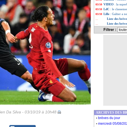
VIDEO
: la supe
03/10
LdC
: le classeme
03/10
Lille
: Galtier a 
03/10
Liste des brèv
...
Liste des brèv
...
Filtrer :
en Da Silva - 03/10/19 à 10h48
ARCHIVES DES B
.
brèves du jour
.
mercredi 05/08/20