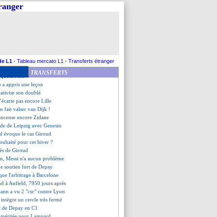
se justifie pour Mandanda
tranger
vec Mandanda et Kimpembe
Emery demande du temps
olongation proposée en hiver ?
êve de Kanté à la Juve
défend Hazard
evient sur son départ de Boca
compte sur le Chaudron
de L1
-
Tableau mercato L1
-
Transferts étranger
iola sanctionné pour B. Silva ?
TRANSFERTS
nquera Nice
 a appris une leçon
lativise son doublé
’écarte pas encore Lille
n fait valser van Dijk !
encense encore Zidane
rde de Leipzig avec Genesio
d évoque le cas Giroud
souhaité pour cet hiver ?
ités de Giroud
n, Messi n'a aucun problème
le soutien fort de Depay
ique l'arbitrage à Barcelone
nd à Anfield, 7950 jours après
ann a vu 2 "csc" contre Lyon
intègre un cercle très fermé
tat de Depay en C1
e méritée pour Lampard