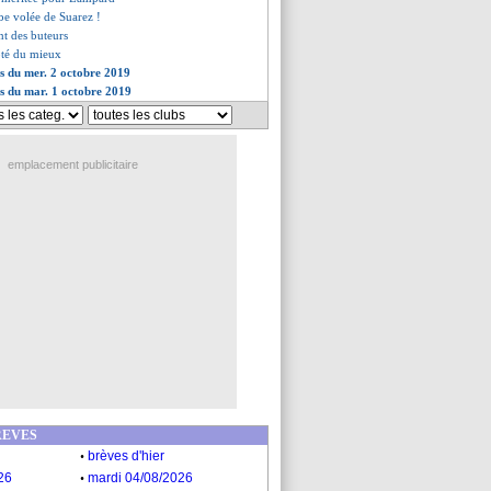
rbe volée de Suarez !
nt des buteurs
noté du mieux
es du mer. 2 octobre 2019
es du mar. 1 octobre 2019
emplacement publicitaire
REVES
.
brèves d'hier
.
26
mardi 04/08/2026