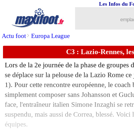
Les Infos du F
...
brèves d'AUJOURD'HUI ( 6 août 202
emplac
...
Liste des brèves du ven. 4 octobre 201
>
Actu foot
Europa League
03/10
VIDEO
: la joie intense de Juninho en
C3 : Lazio-Rennes, le
03/10
Rennes
: Da Silva y croit encore
Lors de la 2e journée de la phase de groupes 
03/10
Rennes
: la frustration de Grenier
se déplace sur la pelouse de la Lazio Rome c
1). Pour cette rencontre européenne, le coach 
03/10
C3
: tous les résultats de la soirée
simplement composer sans Johansson et Guclu, 
face, l'entraîneur italien Simone Inzaghi se re
03/10
C3
: le classement du groupe E (Renne
suspendu, mais aussi de Correa, blessé. Voici
équipes.
03/10
C3
: Lazio 2-1 Rennes (fini)