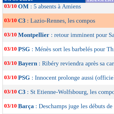
0,86
- 0,90
de
03/10
OM
: 5 absents à Amiens
statistiques toutes compétitions con
lecture
Lu 4.451 fois
- Youcef Touaitia 
03/10
C3
: Lazio-Rennes, les compos
OK
03/10
Montpellier
: retour imminent pour S
03/10
PSG
: Ménès sort les barbelés pour Th
03/10
Bayern
: Ribéry reviendra après sa car
03/10
PSG
: Innocent prolonge aussi (officie
03/10
C3
: St Etienne-Wolfsbourg, les comp
03/10
Barça
: Deschamps juge les débuts d