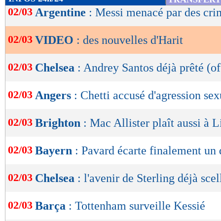
de
02/03
Argentine
: Messi menacé par des cri
lecture
02/03
VIDEO
: des nouvelles d'Harit
OK
02/03
Chelsea
: Andrey Santos déjà prêté (of
02/03
Angers
: Chetti accusé d'agression sex
02/03
Brighton
: Mac Allister plaît aussi à 
02/03
Bayern
: Pavard écarte finalement un 
02/03
Chelsea
: l'avenir de Sterling déjà scel
02/03
Barça
: Tottenham surveille Kessié