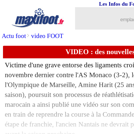
Les Infos du F
emplac
>
Actu foot
video FOOT
VIDEO : des nouvelles
Victime d'une grave entorse des ligaments cro
...
brèves d'AUJOURD'HUI ( 8 août 202
novembre dernier contre l'AS Monaco (3-2), le
l'Olympique de Marseille, Amine Harit (25 ans
...
Liste des brèves du ven. 3 mars 2023
saison), poursuit son processus de réathlétisati
marocain a ainsi publié une vidéo sur son com
02/03
Barça
: Busquets explique le style déf
en train de reprendre la course à la Commande
étape de franchie, l'ancien Nantais ne devrait p
02/03
Esp. (Cpe)
: Real 0-1 Barça (fini)