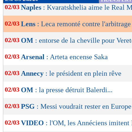
de
02/03
Naples
: Kvaratskhelia aime le Real 
lecture
02/03
Lens
: Leca remonté contre l'arbitrage
OK
02/03
OM
: entorse de la cheville pour Vere
02/03
Arsenal
: Arteta encense Saka
02/03
Annecy
: le président en plein rêve
02/03
OM
: la presse détruit Balerdi...
02/03
PSG
: Messi voudrait rester en Europe
02/03
VIDEO
: l'OM, les Annéciens imiten