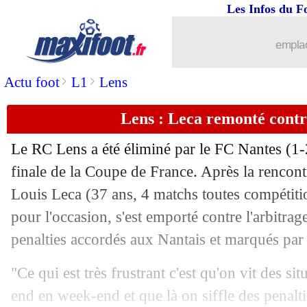
Les Infos du F
02/03
The Best
: le frère de Kroos allume M
emplac
02/03
OM
: le mercato, Riolo demande du l
>
>
Actu foot
L1
Lens
02/03
Lorient
: Meïté a prolongé (officiel)
Lens : Leca remonté contr
02/03
Lens
: inquiétude pour Medina avant l
Le RC Lens a été éliminé par le FC Nantes (1-
02/03
Liverpool
: retour en Allemagne pour 
finale de la Coupe de France. Après la rencontr
Louis Leca (37 ans, 4 matchs toutes compétition
02/03
PSG
: le Bayern, Neymar espère toujo
pour l'occasion, s'est emporté contre l'arbitrag
penalties accordés aux Nantais et marqués par
02/03
EdF (f)
: Aulas promet du changement
"Ce qui est très frustrant c'est qu'on vit des si
02/03
PSG
: la surprenante rumeur Gerrard
end en week-end et que là on siffle des penalti